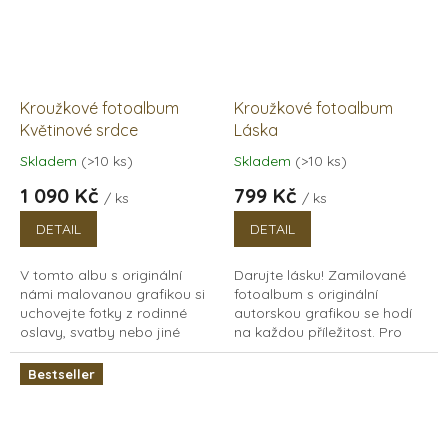
Kroužkové fotoalbum
Kroužkové fotoalbum
Květinové srdce
Láska
Skladem
(>10 ks)
Skladem
(>10 ks)
Průměrné
Průměrné
hodnocení
hodnocení
1 090 Kč
799 Kč
/ ks
/ ks
produktu
produktu
je
je
DETAIL
DETAIL
5,0
5,0
z
z
V tomto albu s originální
Darujte lásku! Zamilované
5
5
námi malovanou grafikou si
fotoalbum s originální
hvězdiček.
hvězdiček.
uchovejte fotky z rodinné
autorskou grafikou se hodí
oslavy, svatby nebo jiné
na každou příležitost. Pro
důležité události. Můžete do
páry, rodiny, děti, nebo
něj psát i kreslit a mít tak
všechny co si chtějí jen tak
Bestseller
všechny...
udělat...