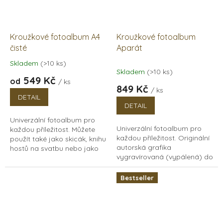
Kroužkové fotoalbum A4
Kroužkové fotoalbum
čisté
Aparát
Skladem
(>10 ks)
Průměrné
Skladem
(>10 ks)
hodnocení
549 Kč
od
/ ks
produktu
849 Kč
/ ks
je
DETAIL
5,0
DETAIL
z
Univerzální fotoalbum pro
5
Univerzální fotoalbum pro
každou příležitost. Můžete
hvězdiček.
každou příležitost. Originální
použít také jako skicák, knihu
autorská grafika
hostů na svatbu nebo jako
vygravírovaná (vypálená) do
dárek pro vášnivé fotografy.
bukového dřeva. Můžete
Dřevěné fotoalbum s
použít také jako skicák, knihu
kroužkovou vazbou...
Bestseller
hostů na svatbu nebo...