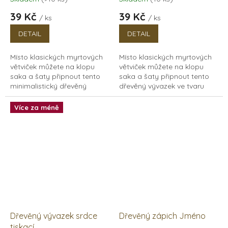
39 Kč
39 Kč
/ ks
/ ks
DETAIL
DETAIL
Místo klasických myrtových
Místo klasických myrtových
větviček můžete na klopu
větviček můžete na klopu
saka a šaty připnout tento
saka a šaty připnout tento
minimalistický dřevěný
dřevěný vývazek ve tvaru
vývazek ve tvaru srdce.
srdce. Nechte si na vývazek
Nechte si na vývazek vypálit
vypálit vaše iniciály. Můžete
Více za méně
vaše iniciály. Můžete...
si vybrat...
Dřevěný vývazek srdce
Dřevěný zápich Jméno
tiskací