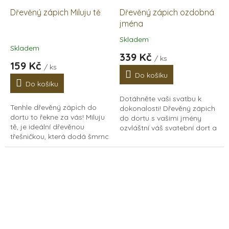
Dřevěný zápich Miluju tě
Dřevěný zápich ozdobná
jména
Skladem
Průměrné
Skladem
hodnocení
339 Kč
/ ks
produktu
159 Kč
/ ks
je
Do košíku
5,0
Do košíku
z
Dotáhněte vaši svatbu k
5
Tenhle dřevěný zápich do
dokonalosti! Dřevěný zápich
hvězdiček.
dortu to řekne za vás! Miluju
do dortu s vašimi jmény
tě, je ideální dřevěnou
ozvláštní váš svatební dort a
třešničkou, která dodá šmrnc
bude skvěle vypadat na
každému dortu, zákusku,
svatebních fotkách.
nebo květině darované z
Originální maličkost...
lásky. Dřevěný...