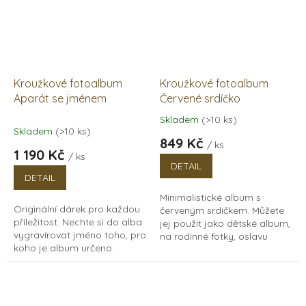
Kroužkové fotoalbum
Kroužkové fotoalbum
Aparát se jménem
Červené srdíčko
Skladem
(>10 ks)
Průměrné
Skladem
(>10 ks)
hodnocení
849 Kč
/ ks
produktu
1 190 Kč
/ ks
je
DETAIL
5,0
DETAIL
z
Minimalistické album s
5
Originální dárek pro každou
červeným srdíčkem. Můžete
hvězdiček.
příležitost. Nechte si do alba
jej použít jako dětské album,
vygravírovat jméno toho, pro
na rodinné fotky, oslavu
koho je album určeno.
narozenin, nebo do
Takový dárek určitě potěší! V
fotokoutku na svatbu jako
tomto albu s originální
kniha hostů. Dřevěné...
námi...