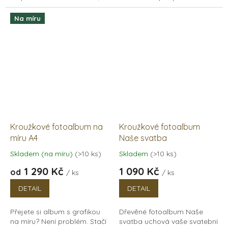
jak vyjádřit lásku. Dřevěné
milovaným pejskem.
fotoalbum s kroužkovou
Minimalistický nápis pro
Na míru
vazbou na...
všechny, kdo mají rádi...
Kroužkové fotoalbum na
Kroužkové fotoalbum
míru A4
Naše svatba
Skladem (na míru)
(>10 ks)
Skladem
(>10 ks)
Průměrné
Průměrné
hodnocení
hodnocení
1 290 Kč
1 090 Kč
od
/ ks
/ ks
produktu
produktu
je
je
DETAIL
DETAIL
5,0
5,0
z
z
Přejete si album s grafikou
Dřevěné fotoalbum Naše
5
5
na míru? Není problém. Stačí
svatba uchová vaše svatební
hvězdiček.
hvězdiček.