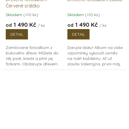
Červené srdíčko
Skladem
(>10 ks)
Skladem
(>10 ks)
Průměrné
Průměrné
hodnocení
hodnocení
1 490 Kč
1 490 Kč
od
od
/ ks
/ ks
produktu
produktu
je
je
DETAIL
DETAIL
5,0
5,0
z
z
Zamilované fotoalbum z
Darujte lásku! Album na vaše
5
5
bukového dřeva. Můžete do
vzpomínky vykouzlí úsměv
hvězdiček.
hvězdiček.
něj psát, kreslit a plnit jej
na tváři každému. Ať už
fotkami. Obdarujte dřevem
slavíte Valentýna, první máj,
své blízké, nebo udělejte
nebo třeba narozeniny, bude
radost sami sobě. Luxusní
dřevěné fotoalbum tím
dřevěné...
nejkrásnějším...