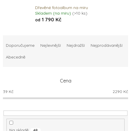
Dřevěné fotoalbum na míru
Skladem (na míru)
(>10 ks)
1 790 Kč
od
Ř
a
Doporučujeme
Nejlevnější
Nejdražší
Nejprodávanější
z
e
Abecedně
n
í
p
Cena
r
o
39
Kč
2290
Kč
d
u
k
t
ů
Na skladě
48