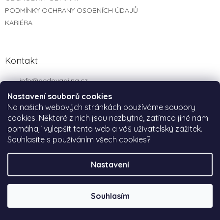
y
PODMÍNKY OCHRANY OSOBNÍCH ÚDAJŮ
v
ý
KARIÉRA
p
i
s
u
Kontakt
info
@
dedovadilna.cz
+ 420 777 722 123
Nastavení souborů cookies
Na našich webových stránkách používáme soubory
Sledujte nás
cookies. Některé z nich jsou nezbytné, zatímco jiné nám
dedovadilna
pomáhají vylepšit tento web a váš uživatelský zážitek.
Souhlasíte s používáním všech cookies?
Pinterest
Nastavení
Běžné objednávky odesíláme obvykle do 2–3 pracovních dnů.
Produkty na míru odesíláme zpravidla do 2–3 pracovních dnů po
schválení náhledu. Celkový termín se může lišit podle rychlosti
Instagram
schválení a aktuálního vytížení výroby. Pokud na objednávku
Souhlasím
spěcháte, ozvěte se nám.