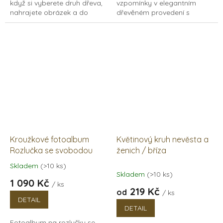
když si vyberete druh dřeva,
vzpomínky v elegantním
nahrajete obrázek a do
dřevěném provedení s
poznámky uvedete jak si jej
jemným gravírováním.
představujete na album
Dřevěné fotoalbum s
umístit, nebo...
kroužkovou vazbou na
klasické fotky, z...
Kroužkové fotoalbum
Květinový kruh nevěsta a
Rozlučka se svobodou
ženich / bříza
Skladem
(>10 ks)
Průměrné
Skladem
(>10 ks)
hodnocení
1 090 Kč
/ ks
produktu
219 Kč
od
/ ks
je
DETAIL
5,0
DETAIL
z
Fotoalbum na rozlučku se