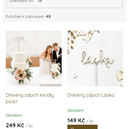
Standard A4
29
Položek k zobrazení:
48
V
ý
p
i
s
p
r
o
d
u
k
Dřevěný zápich Iniciály
Dřevěný zápich Láska
t
psací
ů
Skladem
Průměrné
Skladem
hodnocení
149 Kč
/ ks
produktu
249 Kč
/ ks
je