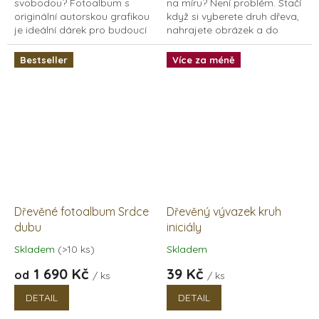
svobodou? Fotoalbum s
na míru? Není problém. Stačí
hvězdiček.
hvězdiček.
originální autorskou grafikou
když si vyberete druh dřeva,
je ideální dárek pro budoucí
nahrajete obrázek a do
nevěstu. Díky albu může mít
poznámky uvedete jak si jej
nevěsta z rozlučky krásnou
představujete na album
Bestseller
Více za méně
vzpomínku,...
umístit, nebo...
Dřevěné fotoalbum Srdce
Dřevěný vývazek kruh
dubu
iniciály
Skladem
(>10 ks)
Skladem
Průměrné
Průměrné
hodnocení
hodnocení
1 690 Kč
39 Kč
od
/ ks
/ ks
produktu
produktu
je
je
DETAIL
DETAIL
5,0
5,0
z
z