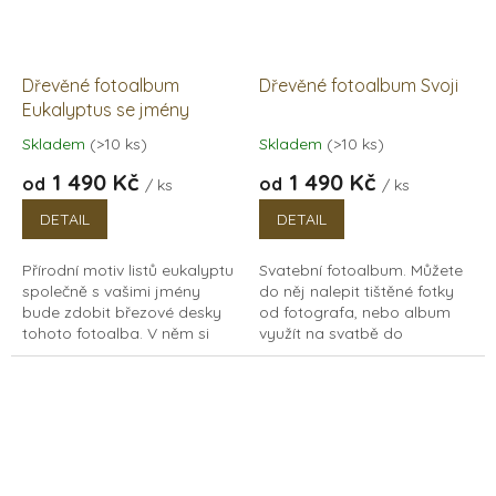
Dřevěné fotoalbum
Dřevěné fotoalbum Svoji
Eukalyptus se jmény
Skladem
(>10 ks)
Skladem
(>10 ks)
Průměrné
Průměrné
hodnocení
hodnocení
1 490 Kč
1 490 Kč
od
od
/ ks
/ ks
produktu
produktu
je
je
DETAIL
DETAIL
5,0
5,0
z
z
Přírodní motiv listů eukalyptu
Svatební fotoalbum. Můžete
5
5
společně s vašimi jmény
do něj nalepit tištěné fotky
hvězdiček.
hvězdiček.
bude zdobit březové desky
od fotografa, nebo album
tohoto fotoalba. V něm si
využít na svatbě do
uchováte fotky z vašich
fotokoutku. Luxusní dřevěné
společných chvil, svatby
fotoalbum na klasické fotky,
nebo jiných...
z polaroidu nebo...