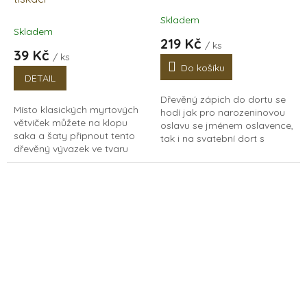
Skladem
Průměrné
Skladem
hodnocení
219 Kč
/ ks
produktu
39 Kč
/ ks
je
Do košíku
5,0
DETAIL
z
Dřevěný zápich do dortu se
5
Místo klasických myrtových
hodí jak pro narozeninovou
hvězdiček.
větviček můžete na klopu
oslavu se jménem oslavence,
saka a šaty připnout tento
tak i na svatební dort s
dřevěný vývazek ve tvaru
příjmením novomanželů. Do
srdce. Nechte si na vývazek
poznámky nám napište jaké
vypálit vaše iniciály. Můžete
jméno si přejete a...
si vybrat mezi...