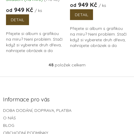
hodnocení
949 Kč
od
/ ks
produktu
949 Kč
od
/ ks
je
DETAIL
5,0
DETAIL
z
Přejete si album s grafikou
5
Přejete si album s grafikou
na míru? Není problém. Stačí
hvězdiček.
na míru? Není problém. Stačí
když si vyberete druh dřeva,
když si vyberete druh dřeva,
nahrajete obrázek a do
nahrajete obrázek a do
poznámky uvedete jak si jej
poznámky uvedete jak si jej
představujete na album
představujete na album
umístit, nebo...
48
položek celkem
O
umístit, nebo...
v
l
Z
á
á
d
p
a
a
Informace pro vás
c
t
í
DOBA DODÁNÍ, DOPRAVA, PLATBA
í
p
O NÁS
r
v
BLOG
k
OBCHODNÍ PODMÍNKY