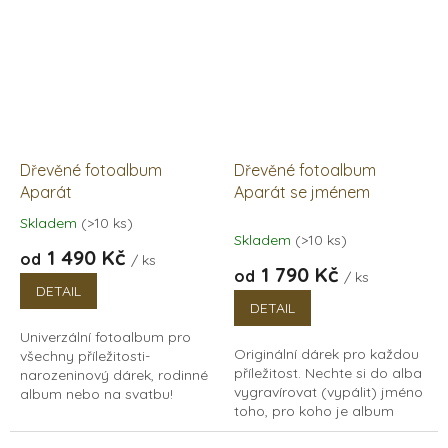
Dřevěné fotoalbum
Dřevěné fotoalbum
Aparát
Aparát se jménem
Skladem
(>10 ks)
Průměrné
Skladem
(>10 ks)
hodnocení
1 490 Kč
od
/ ks
produktu
1 790 Kč
od
/ ks
je
DETAIL
5,0
DETAIL
z
Univerzální fotoalbum pro
5
Originální dárek pro každou
všechny příležitosti-
hvězdiček.
příležitost. Nechte si do alba
narozeninový dárek, rodinné
vygravírovat (vypálit) jméno
album nebo na svatbu!
toho, pro koho je album
Můžete do něj psát, kreslit a
určeno. Takový dárek určitě
plnit jej fotkami. Obdarujte