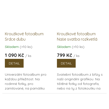
Kroužkové fotoalbum
Kroužkové fotoalbum
Srdce dubu
Naše svatba rozkvetlá
Skladem
(>10 ks)
Skladem
(>10 ks)
Průměrné
Průměrné
hodnocení
hodnocení
1 090 Kč
799 Kč
/ ks
/ ks
produktu
produktu
je
je
DETAIL
DETAIL
5,0
5,0
z
z
Univerzální fotoalbum pro
Svatební fotoalbum z břízy s
5
5
každou příležitost. Na
naší originální grafikou. Na
hvězdiček.
hvězdiček.
rodinné fotky, pro
tištěné fotky od fotografa,
zamilované, na památku
nebo na ty z fotokoutku na
rodičům k výročí, nebo jako
svatbě. Vhodné i jako kniha
první album pro miminko.
hostů na svatbu. Dřevěné...
Dřevěné fotoalbum s...