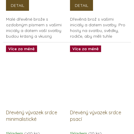
DETAIL
DETAIL
Malé dřevěné brože s
Dřevěná brož s vašimi
ozdobným písmem s vašimi
iniciály a datem svatby. Pro
iniciály a datem vaší svatby
hosty na svatbu, svědky,
budou krásný a vkusný
rodiče, aby měli tuhle
doplněk na vaši svatbu.
upomínku na památku.
Zapíchněte zvoničku do
Vývazek, neboli vonička do
Více za méně
Více za méně
klopy saka, nebo do šatů.
klopy, se připíná do klopy...
Vybrat...
Dřevěný vývazek srdce
Dřevěný vývazek srdce
minimalistické
psací
Skladem
(>10 ks)
Skladem
(10 ks)