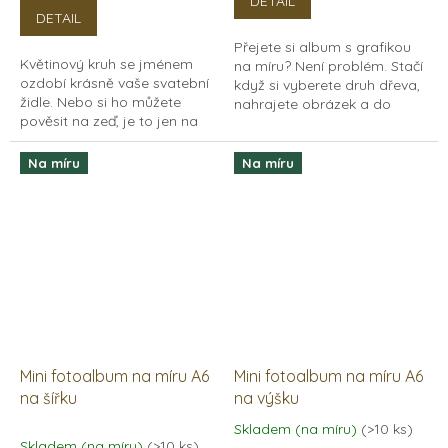
DETAIL
5,0
DETAIL
z
Přejete si album s grafikou
5
Květinový kruh se jménem
na míru? Není problém. Stačí
hvězdiček.
ozdobí krásně vaše svatební
když si vyberete druh dřeva,
židle. Nebo si ho můžete
nahrajete obrázek a do
pověsit na zeď, je to jen na
poznámky uvedete jak si jej
vás.
představujete na album
umístit, nebo...
Na míru
Na míru
Mini fotoalbum na míru A6
Mini fotoalbum na míru A6
na šířku
na výšku
Skladem (na míru)
(>10 ks)
Průměrné
Skladem (na míru)
(>10 ks)