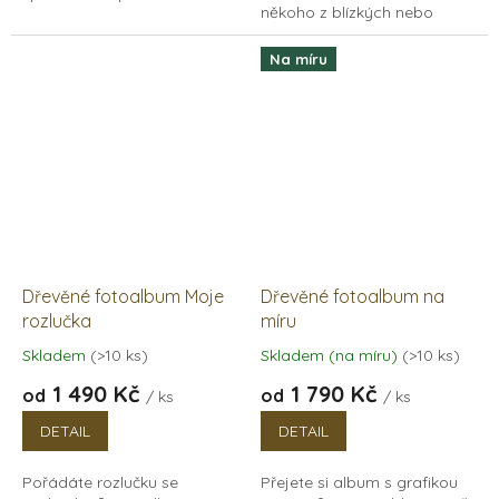
někoho z blízkých nebo
všechny na kom vám záleží.
album na památeční fotky
Luxusní dřevěné fotoalbum
vašeho miminka. Luxusní
na klasické...
Na míru
dřevěné fotoalbum...
Dřevěné fotoalbum Moje
Dřevěné fotoalbum na
rozlučka
míru
Skladem
(>10 ks)
Skladem (na míru)
(>10 ks)
Průměrné
Průměrné
hodnocení
hodnocení
1 490 Kč
1 790 Kč
od
od
/ ks
/ ks
produktu
produktu
je
je
DETAIL
DETAIL
5,0
5,0
z
z
Pořádáte rozlučku se
Přejete si album s grafikou
5
5