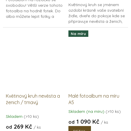
5
Květinový kruh se jménem
svobodou! Větší verze tohoto
hvězdiček.
ozdobí krásně vaše svatební
fotoalba na hodně fotek. Do
židle, dveře do pokoje kde se
alba můžete lepit fotky a
připravuje nevěsta a ženich,
psát přímo na rozlučce a
nebo si ho můžete pověsit
napsat tak nevěstě vtipné
na zeď na památku. Je to jen
vzkazy i osobní...
Na míru
na vás.
Květinový kruh nevěsta a
Malé fotoalbum na míru
ženich / tmavý
A5
Skladem (na míru)
(>10 ks)
Průměrné
Skladem
(>10 ks)
hodnocení
1 090 Kč
od
/ ks
produktu
269 Kč
od
/ ks
je