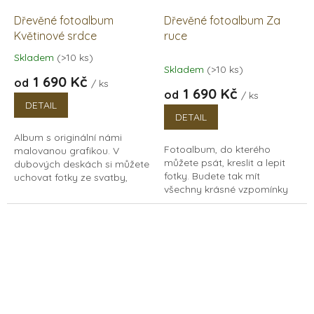
Dřevěné fotoalbum
Dřevěné fotoalbum Za
Květinové srdce
ruce
Skladem
(>10 ks)
Průměrné
Skladem
(>10 ks)
hodnocení
1 690 Kč
od
/ ks
produktu
1 690 Kč
od
/ ks
je
DETAIL
5,0
DETAIL
z
Album s originální námi
5
Fotoalbum, do kterého
malovanou grafikou. V
hvězdiček.
můžete psát, kreslit a lepit
dubových deskách si můžete
fotky. Budete tak mít
uchovat fotky ze svatby,
všechny krásné vzpomínky
rodinné oslavy nebo
pohromadě. Luxusní
jakékoliv významné události.
dřevěné fotoalbum na
Bude také skvělým dárkem
klasické fotky, z polaroidu
pro...
nebo...