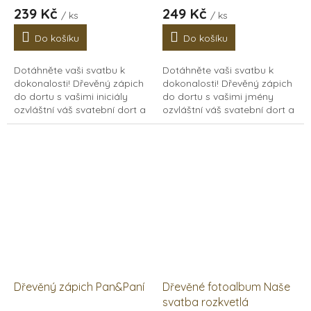
hodnocení
hodnocení
239 Kč
249 Kč
/ ks
/ ks
produktu
produktu
je
je
Do košíku
Do košíku
5,0
5,0
z
z
Dotáhněte vaši svatbu k
Dotáhněte vaši svatbu k
5
5
dokonalosti! Dřevěný zápich
dokonalosti! Dřevěný zápich
hvězdiček.
hvězdiček.
do dortu s vašimi iniciály
do dortu s vašimi jmény
ozvláštní váš svatební dort a
ozvláštní váš svatební dort a
bude skvěle vypadat na
bude skvěle vypadat na
svatebních fotkách.
svatebních fotkách.
Originální maličkost...
Originální maličkost...
Dřevěný zápich Pan&Paní
Dřevěné fotoalbum Naše
svatba rozkvetlá