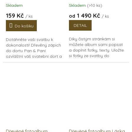
Skladem
Skladem
(>10 ks)
Průměrné
Průměrné
hodnocení
hodnocení
159 Kč
1 490 Kč
od
/ ks
/ ks
produktu
produktu
je
je
DETAIL
Do košíku
5,0
5,0
z
z
Díky čistým stránkám si
Dotáhněte vaši svatbu k
5
5
můžete album sami popsat
dokonalosti! Dřevěný zápich
hvězdiček.
hvězdiček.
a doplnit fotky, texty. Uložte
do dortu Pan & Paní
si fotky ze svatby do
ozvláštní váš svatební dort a
výjimečného alba s naší
bude skvěle vypadat na
autorskou grafikou. Každé je
svatebních fotkách.
jedinečné a vyrobené s...
Originální maličkost...
Dřevěné fotoalbum
Dřevěné fotoalbum Láska