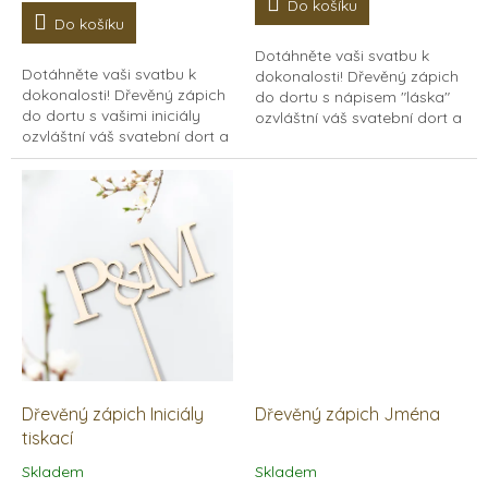
Do košíku
5,0
Do košíku
z
Dotáhněte vaši svatbu k
5
Dotáhněte vaši svatbu k
dokonalosti! Dřevěný zápich
hvězdiček.
dokonalosti! Dřevěný zápich
do dortu s nápisem "láska"
do dortu s vašimi iniciály
ozvláštní váš svatební dort a
ozvláštní váš svatební dort a
bude skvěle vypadat na
bude skvěle vypadat na
svatebních fotkách.
svatebních fotkách.
Originální maličkost...
Originální maličkost...
Dřevěný zápich Iniciály
Dřevěný zápich Jména
tiskací
Skladem
Skladem
Průměrné
Průměrné