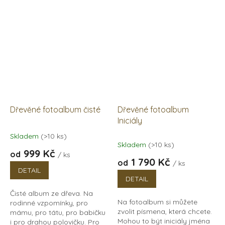
potěší! V tomto albu s
dřevem své blízké,...
originální...
Dřevěné fotoalbum čisté
Dřevěné fotoalbum
Iniciály
Skladem
(>10 ks)
Průměrné
Skladem
(>10 ks)
hodnocení
999 Kč
od
/ ks
produktu
1 790 Kč
od
/ ks
je
DETAIL
5,0
DETAIL
z
Čisté album ze dřeva. Na
5
Na fotoalbum si můžete
rodinné vzpomínky, pro
hvězdiček.
zvolit písmena, která chcete.
mámu, pro tátu, pro babičku
Mohou to být iniciály jména
i pro drahou polovičku. Pro