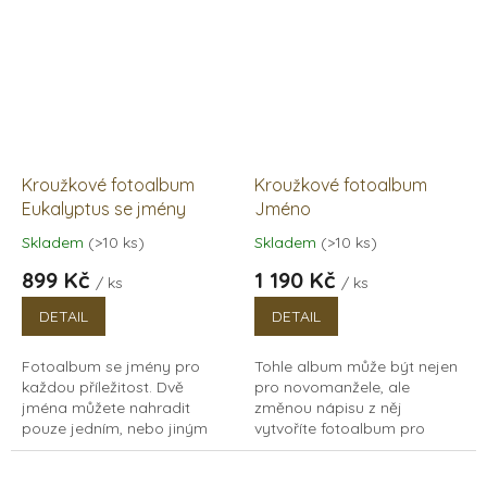
Kroužkové fotoalbum
Kroužkové fotoalbum
Eukalyptus se jmény
Jméno
Skladem
(>10 ks)
Skladem
(>10 ks)
Průměrné
Průměrné
hodnocení
hodnocení
899 Kč
1 190 Kč
/ ks
/ ks
produktu
produktu
je
je
DETAIL
DETAIL
5,0
5,0
z
z
Fotoalbum se jmény pro
Tohle album může být nejen
5
5
každou příležitost. Dvě
pro novomanžele, ale
hvězdiček.
hvězdiček.
jména můžete nahradit
změnou nápisu z něj
pouze jedním, nebo jiným
vytvoříte fotoalbum pro
textem. Dřevěné fotoalbum s
každou příležitost. Album na
kroužkovou vazbou na
rodinnou oslavu, s přáním