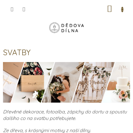
Přejít
NÁKUP
na
obsah
KOŠÍK
SVATBY
Dřevěné dekorace, fotoalba, zápichy do dortu a spoustu
dalšího co na svatbu potřebujete.
Ze dřeva, s krásnými motivy z naší dílny.