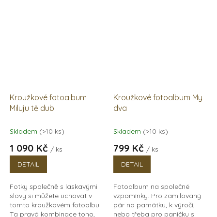
klasické fotky, z polaroidu
pro oslavence, vzpomínku
nebo...
na...
Kroužkové fotoalbum
Kroužkové fotoalbum My
Miluju tě dub
dva
Skladem
(>10 ks)
Skladem
(>10 ks)
1 090 Kč
799 Kč
/ ks
/ ks
DETAIL
DETAIL
Fotky společně s laskavými
Fotoalbum na společné
slovy si můžete uchovat v
vzpomínky. Pro zamilovaný
tomto kroužkovém fotoalbu.
pár na památku, k výročí,
Ta pravá kombinace toho,
nebo třeba pro paničku s