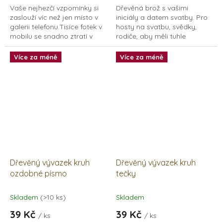
Vaše nejhezčí vzpomínky si
Dřevěná brož s vašimi
5
5
zaslouží víc než jen místo v
iniciály a datem svatby. Pro
hvězdiček.
hvězdiček.
galerii telefonu.Tisíce fotek v
hosty na svatbu, svědky,
mobilu se snadno ztratí v
rodiče, aby měli tuhle
čase. Fotoalbum Srdce dubu
upomínku na památku.
je tu pro chvíle, ke kterým
Vývazek, neboli vonička do
Více za méně
Více za méně
se...
klopy, se připíná do klopy...
Dřevěný vývazek kruh
Dřevěný vývazek kruh
ozdobné písmo
tečky
Skladem
(>10 ks)
Skladem
39 Kč
39 Kč
/ ks
/ ks