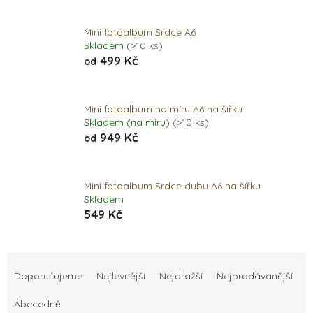
Mini fotoalbum Srdce A6
Skladem
(>10 ks)
499 Kč
od
Mini fotoalbum na míru A6 na šířku
Skladem (na míru)
(>10 ks)
949 Kč
od
Mini fotoalbum Srdce dubu A6 na šířku
Skladem
549 Kč
Ř
a
Doporučujeme
Nejlevnější
Nejdražší
Nejprodávanější
z
e
Abecedně