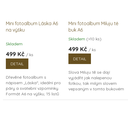
Mini fotoalbum Láska A6
Mini fotoalbum Miluju tě
na výšku
buk A6
Skladem
(>10 ks)
Průměrné
Skladem
hodnocení
499 Kč
/ ks
produktu
499 Kč
/ ks
je
DETAIL
5,0
DETAIL
z
Slova Miluju tě se dají
5
Dřevěné fotoalbum s
vyjádřit jak nalepenou
hvězdiček.
nápisem „Láska“, ideální pro
fotkou, tak milým slovem
páry a svatební vzpomínky.
vepsaným v tomto bukovém
Formát A6 na výšku, 15 listů
mini albu. Jistě tímto uděláte
papírů v bílé i černé barvě.
radost své drahé polovičce.
Dřevěné fotoalbum s...