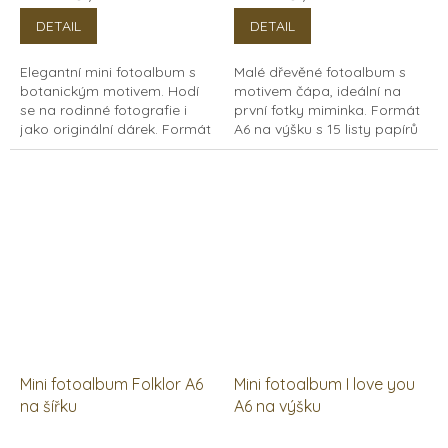
DETAIL
DETAIL
Elegantní mini fotoalbum s
Malé dřevěné fotoalbum s
botanickým motivem. Hodí
motivem čápa, ideální na
se na rodinné fotografie i
první fotky miminka. Formát
jako originální dárek. Formát
A6 na výšku s 15 listy papírů
A6 na výšku, 15 listů papírů v
v bílé i černé barvě, vhodné
bílé i černé barvě.
pro polaroid a instax.
Mini fotoalbum Folklor A6
Mini fotoalbum I love you
na šířku
A6 na výšku