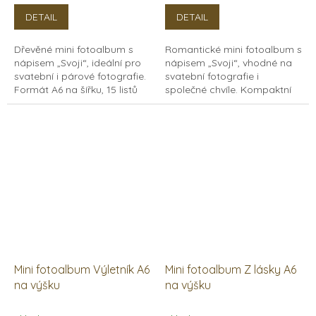
DETAIL
DETAIL
Dřevěné mini fotoalbum s
Romantické mini fotoalbum s
nápisem „Svoji“, ideální pro
nápisem „Svoji“, vhodné na
svatební i párové fotografie.
svatební fotografie i
Formát A6 na šířku, 15 listů
společné chvíle. Kompaktní
papírů v bílé a černé barvě.
formát A6 na výšku, 15 listů
papírů v bílé i černé variantě.
Mini fotoalbum Výletník A6
Mini fotoalbum Z lásky A6
na výšku
na výšku