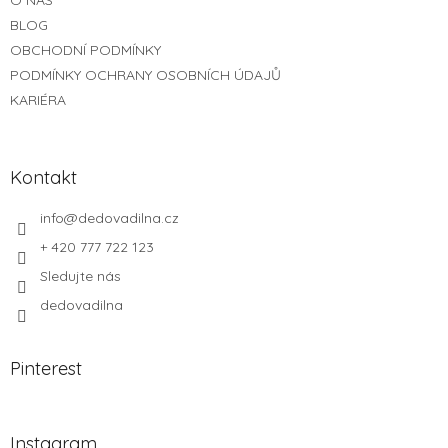
r
v
BLOG
k
OBCHODNÍ PODMÍNKY
y
PODMÍNKY OCHRANY OSOBNÍCH ÚDAJŮ
v
ý
KARIÉRA
p
i
s
u
Kontakt
info
@
dedovadilna.cz
+ 420 777 722 123
Sledujte nás
dedovadilna
Pinterest
Instagram