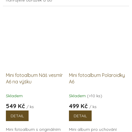
poznámky uvedete jak si jej
poznámky uvedete jak si jej
představujete na album
představujete na album
umístit, nebo...
umístit, nebo...
Mini fotoalbum Náš vesmír
Mini fotoalbum Polaroidky
A6 na výšku
A6
Skladem
Skladem
(>10 ks)
549 Kč
499 Kč
/ ks
/ ks
DETAIL
DETAIL
Mini fotoalbum s originálním
Mini album pro uchování