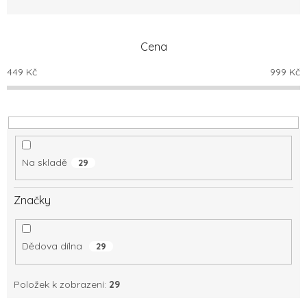
n
í
p
Cena
r
o
449
Kč
999
Kč
d
u
k
t
ů
Na skladě
29
Značky
Dědova dílna
29
Položek k zobrazení:
29