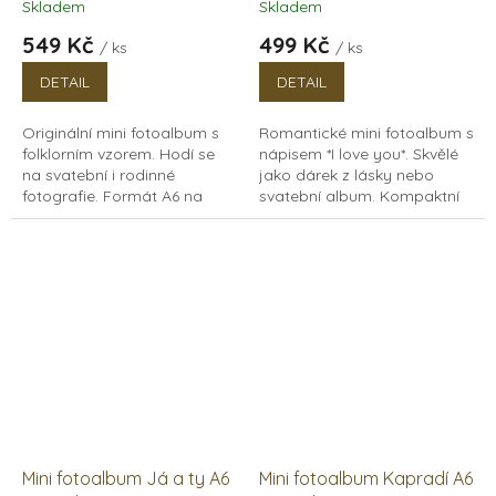
Skladem
Skladem
549 Kč
499 Kč
/ ks
/ ks
DETAIL
DETAIL
Originální mini fotoalbum s
Romantické mini fotoalbum s
folklorním vzorem. Hodí se
nápisem *I love you*. Skvělé
na svatební i rodinné
jako dárek z lásky nebo
fotografie. Formát A6 na
svatební album. Kompaktní
šířku, 15 listů papírů v bílé
formát A6 na výšku s 15 listy
nebo černé barvě.
papírů v bílé i černé variantě.
Mini fotoalbum Já a ty A6
Mini fotoalbum Kapradí A6