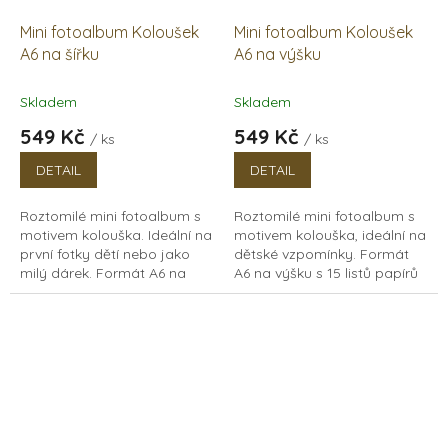
Mini fotoalbum Koloušek
Mini fotoalbum Koloušek
A6 na šířku
A6 na výšku
Skladem
Skladem
549 Kč
549 Kč
/ ks
/ ks
DETAIL
DETAIL
Roztomilé mini fotoalbum s
Roztomilé mini fotoalbum s
motivem kolouška. Ideální na
motivem kolouška, ideální na
první fotky dětí nebo jako
dětské vzpomínky. Formát
milý dárek. Formát A6 na
A6 na výšku s 15 listů papírů
šířku, 15 listů papírů v bílé i
v bílé nebo černé variantě.
černé barvě.