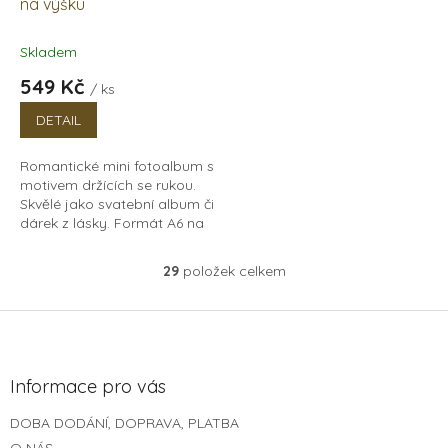
na výšku
Skladem
549 Kč
/ ks
DETAIL
Romantické mini fotoalbum s
motivem držících se rukou.
Skvělé jako svatební album či
dárek z lásky. Formát A6 na
výšku, 15 listů papírů v bílé i
černé barvě.
29
položek celkem
O
v
l
Z
á
á
d
p
a
a
Informace pro vás
c
t
í
DOBA DODÁNÍ, DOPRAVA, PLATBA
í
p
O NÁS