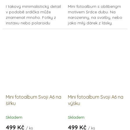
z
z
I takový minimalistický detail
Mini fotoalbum s oblíbeným
5
5
v podobě srdíčka může
motivem Srdce dubu. Na
hvězdiček.
hvězdiček.
znamenat mnoho. Fotky z
narozeniny, na svatby, nebo
instaxu nebo polaroidu
jako milý dárek z lásky.
doplněné milým slovem
Formát A6 na šířku, 15 listů
zahřejí u srdce každého.
papírů v bílé i černé barvě.
Dřevěné fotoalbum s...
Mini fotoalbum Svoji A6 na
Mini fotoalbum Svoji A6 na
šířku
výšku
Skladem
Skladem
499 Kč
499 Kč
/ ks
/ ks