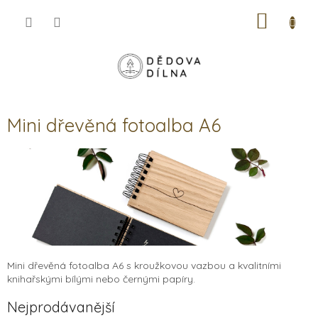
Přejít
NÁKUP
na
obsah
KOŠÍK
Mini dřevěná fotoalba A6
Mini dřevěná fotoalba A6 s kroužkovou vazbou a kvalitními
knihařskými bílými nebo černými papíry.
Nejprodávanější