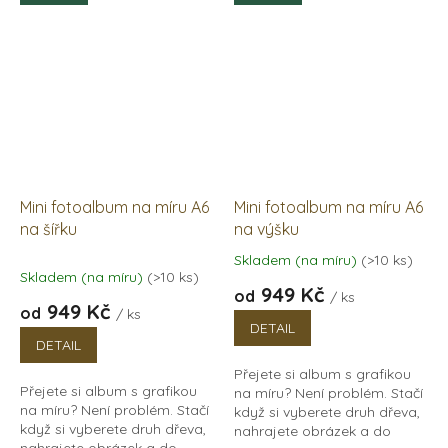
papírů v bílé i černé...
Mini fotoalbum na míru A6
Mini fotoalbum na míru A6
na šířku
na výšku
Skladem (na míru)
(>10 ks)
Průměrné
Skladem (na míru)
(>10 ks)
hodnocení
949 Kč
od
/ ks
produktu
949 Kč
od
/ ks
je
DETAIL
5,0
DETAIL
z
Přejete si album s grafikou
5
Přejete si album s grafikou
na míru? Není problém. Stačí
hvězdiček.
na míru? Není problém. Stačí
když si vyberete druh dřeva,
když si vyberete druh dřeva,
nahrajete obrázek a do
nahrajete obrázek a do