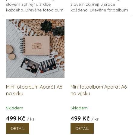
slovem zahřejí u srdce
slovem zahřejí u srdce
každého. Dřevěné fotoalbum
každého. Dřevěné fotoalbum
s kroužkovou vazbou na
s kroužkovou vazbou na
klasické fotky, z polaroidu
klasické fotky, z polaroidu
nebo instaxu. Uvnitř najdete...
nebo instaxu. Uvnitř najdete...
Mini fotoalbum Aparát A6
Mini fotoalbum Aparát A6
na šířku
na výšku
Skladem
Skladem
499 Kč
499 Kč
/ ks
/ ks
DETAIL
DETAIL