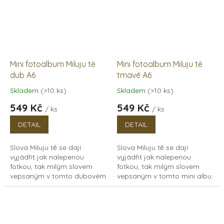
Mini fotoalbum Miluju tě
Mini fotoalbum Miluju tě
dub A6
tmavé A6
Skladem
(>10 ks)
Skladem
(>10 ks)
Průměrné
Průměrné
hodnocení
hodnocení
549 Kč
549 Kč
/ ks
/ ks
produktu
produktu
je
je
DETAIL
DETAIL
5,0
5,0
z
z
Slova Miluju tě se dají
Slova Miluju tě se dají
5
5
vyjádřit jak nalepenou
vyjádřit jak nalepenou
hvězdiček.
hvězdiček.
fotkou, tak milým slovem
fotkou, tak milým slovem
vepsaným v tomto dubovém
vepsaným v tomto mini albu.
mini albu. Jistě tímto uděláte
Jistě tímto uděláte radost
radost své drahé polovičce.
své drahé polovičce. Dřevěné
Dřevěné fotoalbum s...
fotoalbum s...