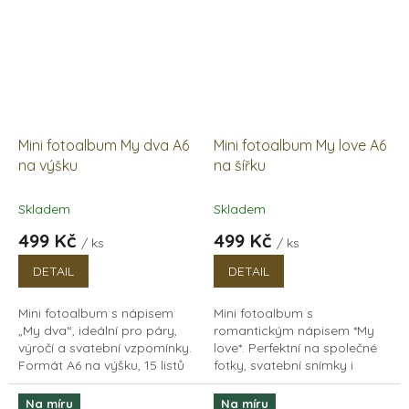
Mini fotoalbum My dva A6
Mini fotoalbum My love A6
na výšku
na šířku
Skladem
Skladem
499 Kč
499 Kč
/ ks
/ ks
DETAIL
DETAIL
Mini fotoalbum s nápisem
Mini fotoalbum s
„My dva“, ideální pro páry,
romantickým nápisem *My
výročí a svatební vzpomínky.
love*. Perfektní na společné
Formát A6 na výšku, 15 listů
fotky, svatební snímky i
papírů v bílé i černé barvě.
dárky z lásky. Kompaktní
formát A6 na šířku s 15 listů
Na míru
Na míru