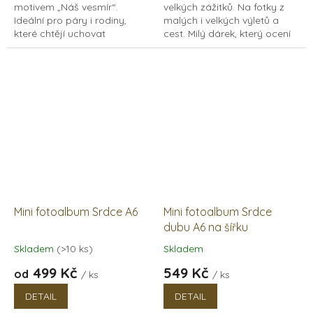
motivem „Náš vesmír“.
velkých zážitků. Na fotky z
Ideální pro páry i rodiny,
malých i velkých výletů a
které chtějí uchovat
cest. Milý dárek, který ocení
nezapomenutelné
všichni milovníci
vzpomínky. Formát A6 na
dobrodružství. Dřevěné
výšku, 15 listů papírů v bílé i
fotoalbum s kroužkovou...
černé...
Mini fotoalbum Srdce A6
Mini fotoalbum Srdce
dubu A6 na šířku
Skladem
(>10 ks)
Skladem
Průměrné
Průměrné
hodnocení
hodnocení
499 Kč
549 Kč
od
/ ks
/ ks
produktu
produktu
je
je
DETAIL
DETAIL
5,0
5,0