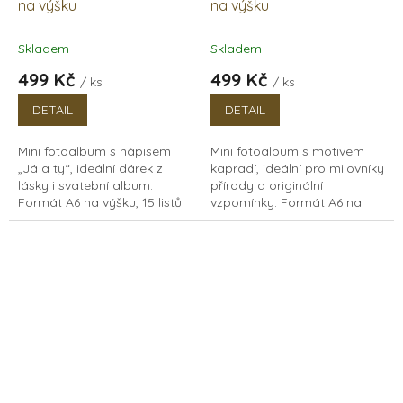
na výšku
na výšku
Skladem
Skladem
499 Kč
499 Kč
/ ks
/ ks
DETAIL
DETAIL
Mini fotoalbum s nápisem
Mini fotoalbum s motivem
„Já a ty“, ideální dárek z
kapradí, ideální pro milovníky
lásky i svatební album.
přírody a originální
Formát A6 na výšku, 15 listů
vzpomínky. Formát A6 na
papírů v bílé a černé barvě.
výšku, 15 listů papírů v bílé a
černé barvě.