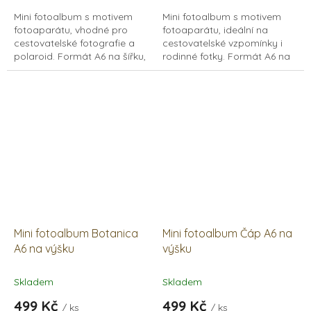
Mini fotoalbum s motivem
Mini fotoalbum s motivem
fotoaparátu, vhodné pro
fotoaparátu, ideální na
cestovatelské fotografie a
cestovatelské vzpomínky i
polaroid. Formát A6 na šířku,
rodinné fotky. Formát A6 na
15 listů papírů v bílé a černé
výšku, 15 listů papírů v bílé
variantě.
nebo černé variantě.
Mini fotoalbum Botanica
Mini fotoalbum Čáp A6 na
A6 na výšku
výšku
Skladem
Skladem
499 Kč
499 Kč
/ ks
/ ks