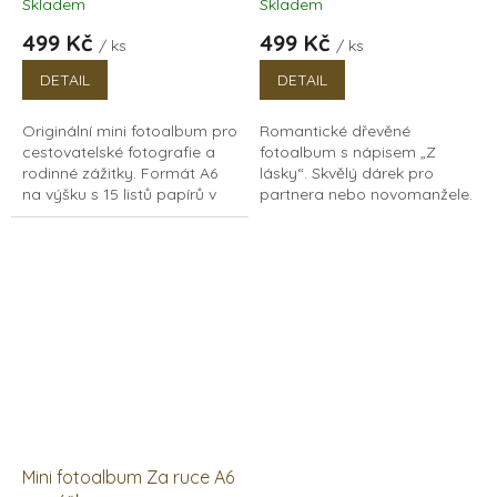
Skladem
Skladem
499 Kč
499 Kč
/ ks
/ ks
DETAIL
DETAIL
Originální mini fotoalbum pro
Romantické dřevěné
cestovatelské fotografie a
fotoalbum s nápisem „Z
rodinné zážitky. Formát A6
lásky“. Skvělý dárek pro
na výšku s 15 listů papírů v
partnera nebo novomanžele.
bílé i černé barvě.
Kompaktní formát A6 na
výšku s 15 listy papírů v bílé a
černé barvě.
Mini fotoalbum Za ruce A6