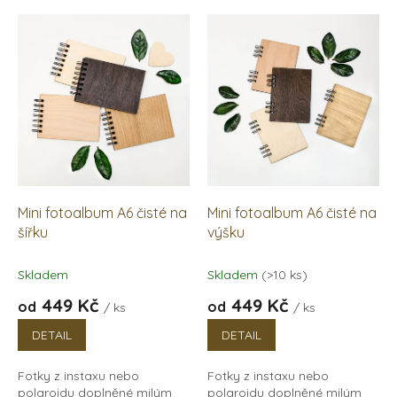
V
ý
p
i
s
p
r
o
d
u
k
Mini fotoalbum A6 čisté na
Mini fotoalbum A6 čisté na
t
šířku
výšku
ů
Skladem
Skladem
(>10 ks)
449 Kč
449 Kč
od
od
/ ks
/ ks
DETAIL
DETAIL
Fotky z instaxu nebo
Fotky z instaxu nebo
polaroidu doplněné milým
polaroidu doplněné milým