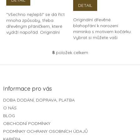
5,0
DETAIL
z
"Všechno nejlepší" se dá říct
5
Originální dřevěné
mnoha způsoby, třeba
hvězdiček.
blahopřání k narození
dřevěným přáníčkem, které
miminka s motivem kočárku.
vydrží napořád. Originální
Vybrat si můžete vaši
dřevěné blahopřání k
oblíbenou dřevinu a to břízu,
narozeninám, nebo svátku je
buk nebo dub. Můžete s ním
milý dárek pro všechny...
8
položek celkem
O
tak doplnit dřevěné album...
v
l
Z
á
á
d
p
a
a
Informace pro vás
c
t
í
DOBA DODÁNÍ, DOPRAVA, PLATBA
í
p
O NÁS
r
v
BLOG
k
OBCHODNÍ PODMÍNKY
y
PODMÍNKY OCHRANY OSOBNÍCH ÚDAJŮ
v
ý
KARIÉRA