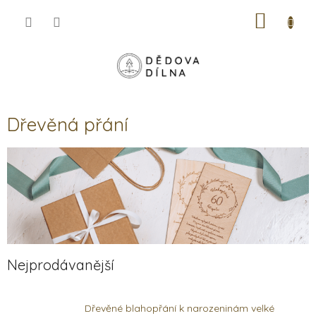
Přejít
NÁKUP
na
obsah
KOŠÍK
Dřevěná přání
Nejprodávanější
Dřevěné blahopřání k narozeninám velké