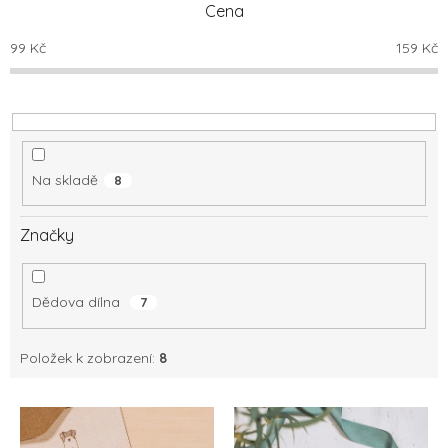
Cena
r
o
99
Kč
159
Kč
d
u
k
t
ů
Na skladě
8
Značky
Dědova dílna
7
Položek k zobrazení:
8
V
ý