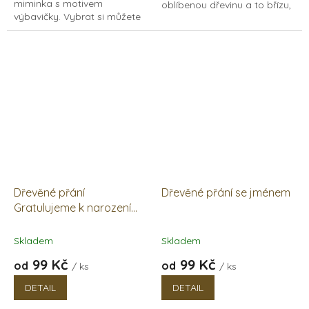
miminka s motivem
oblíbenou dřevinu a to břízu,
výbavičky. Vybrat si můžete
buk nebo dub. Můžete s ním
vaši oblíbenou dřevinu a to
tak doplnit dřevěné album ze
břízu, buk nebo dub. Můžete
stejného dřeva z...
s ním tak doplnit dřevěné...
Dřevěné přání
Dřevěné přání se jménem
Gratulujeme k narození
miminka
Skladem
Skladem
99 Kč
99 Kč
od
od
/ ks
/ ks
DETAIL
DETAIL