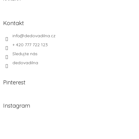
p
i
s
u
Kontakt
info
@
dedovadilna.cz
+ 420 777 722 123
Sledujte nás
dedovadilna
Pinterest
Instagram