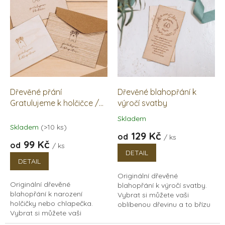
p
i
s
p
r
o
d
u
k
Dřevěné přání
Dřevěné blahopřání k
t
Gratulujeme k holčičce /
výročí svatby
ů
chlapečkovi
Skladem
Průměrné
Skladem
(>10 ks)
hodnocení
129 Kč
od
/ ks
produktu
99 Kč
od
/ ks
je
DETAIL
5,0
DETAIL
z
Originální dřevěné
5
Originální dřevěné
blahopřání k výročí svatby.
hvězdiček.
blahopřání k narození
Vybrat si můžete vaši
holčičky nebo chlapečka.
oblíbenou dřevinu a to břízu
Vybrat si můžete vaši
nebo buk. Můžete s ním tak
oblíbenou dřevinu a to břízu,
doplnit dřevěné album ze