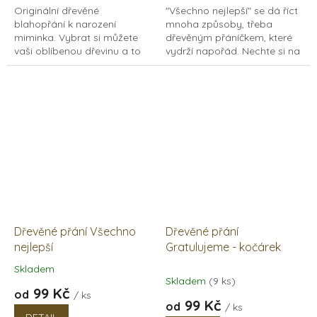
Originální dřevěné
"Všechno nejlepší" se dá říct
blahopřání k narození
mnoha způsoby, třeba
miminka. Vybrat si můžete
dřevěným přáníčkem, které
vaši oblíbenou dřevinu a to
vydrží napořád. Nechte si na
břízu, buk nebo dub. Můžete
přání vypálit jméno člověka,
s ním tak doplnit dřevěné
kterého chcete potěšit.
album ze stejného dřeva...
Originální dřevěné...
Dřevěné přání Všechno
Dřevěné přání
nejlepší
Gratulujeme - kočárek
Skladem
Průměrné
Skladem
(9 ks)
hodnocení
99 Kč
od
/ ks
produktu
99 Kč
od
/ ks
je
DETAIL