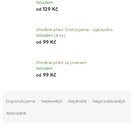
Skladem
129 Kč
od
Dřevěné přání Gratulujeme - výbavička
Skladem
(8 ks)
99 Kč
od
Dřevěné přání se jménem
Skladem
99 Kč
od
Ř
a
Doporučujeme
Nejlevnější
Nejdražší
Nejprodávanější
z
e
Abecedně
n
í
p