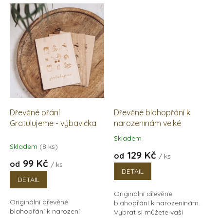
buk nebo dub. Můžete s ním
stejného dřeva z...
tak doplnit dřevěné album...
Dřevěné přání
Dřevěné blahopřání k
Gratulujeme - výbavička
narozeninám velké
Skladem
Průměrné
Skladem
(8 ks)
hodnocení
129 Kč
od
/ ks
produktu
99 Kč
od
/ ks
je
DETAIL
5,0
DETAIL
z
Originální dřevěné
5
Originální dřevěné
blahopřání k narozeninám.
hvězdiček.
blahopřání k narození
Vybrat si můžete vaši