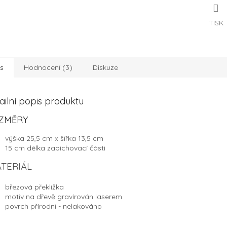
TISK
s
Hodnocení (3)
Diskuze
ailní popis produktu
ZMĚRY
výška 25,5 cm x šířka 13,5 cm
15 cm délka zapichovací části
TERIÁL
březová překližka
motiv na dřevě gravírován laserem
povrch přírodní - nelakováno