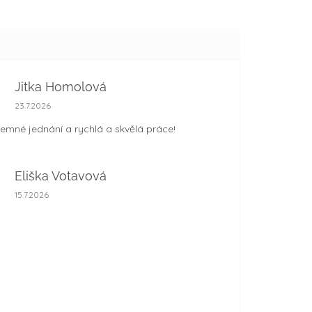
Jitka Homolová
Hodnocení obchodu je 5 z 5 hvězdiček.
23.7.2026
jemné jednání a rychlá a skvělá práce!
Eliška Votavová
Hodnocení obchodu je 5 z 5 hvězdiček.
15.7.2026