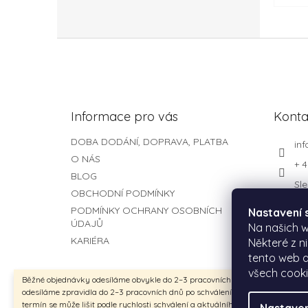
Z
á
p
a
t
Informace pro vás
Konta
í
DOBA DODÁNÍ, DOPRAVA, PLATBA
inf
O NÁS
+ 4
BLOG
Sle
OBCHODNÍ PODMÍNKY
de
PODMÍNKY OCHRANY OSOBNÍCH
Nastavení 
ÚDAJŮ
Na našich 
KARIÉRA
Některé z n
tento web a
všech cook
Běžné objednávky odesíláme obvykle do 2–3 pracovních dnů. Produkty na m
odesíláme zpravidla do 2–3 pracovních dnů po schválení náhledu. Celkový
termín se může lišit podle rychlosti schválení a aktuálního vytížení výroby.