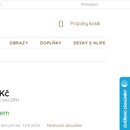
CHODNÍ PODMÍNKY
PODMÍNKY OCHRANY OSOBNÍCH ÚDAJŮ
Přihlášení
NÁKUPNÍ
Prázdný košík
KOŠÍK
OBRAZY
DOPLŇKY
DESKY S KLIPEM
DÁR
 Kč
Kč bez DPH
dem
doručit do:
12.8.2026
Možnosti doručení