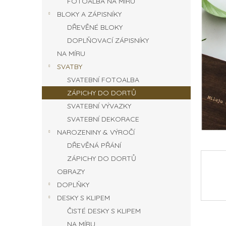
FOTOALBA NA MÍRU
n
BLOKY A ZÁPISNÍKY
e
DŘEVĚNÉ BLOKY
l
DOPLŇOVACÍ ZÁPISNÍKY
NA MÍRU
SVATBY
SVATEBNÍ FOTOALBA
ZÁPICHY DO DORTŮ
SVATEBNÍ VÝVAZKY
SVATEBNÍ DEKORACE
NAROZENINY & VÝROČÍ
DŘEVĚNÁ PŘÁNÍ
ZÁPICHY DO DORTŮ
OBRAZY
DOPLŇKY
DESKY S KLIPEM
ČISTÉ DESKY S KLIPEM
NA MÍRU