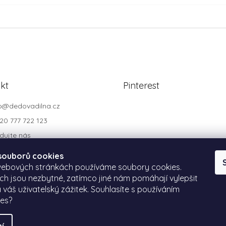
kt
Pinterest
o
@
dedovadilna.cz
20 777 722 123
dujte nás
dovadilna
souborů cookies
webových stránkách používáme soubory cookies.
ich jsou nezbytné, zatímco jiné nám pomáhají vylepšit
 váš uživatelský zážitek. Souhlasíte s používáním
ies?
íru