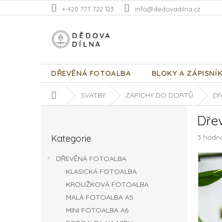
Přejít
+ 420 777 722 123
info@dedovadilna.cz
na
obsah
DŘEVĚNÁ FOTOALBA
BLOKY A ZÁPISNÍ
Domů
SVATBY
ZÁPICHY DO DORTŮ
Dř
P
Dře
o
Přeskočit
s
Průměr
Kategorie
3 hodn
kategorie
t
hodnoc
r
produk
DŘEVĚNÁ FOTOALBA
a
je
KLASICKÁ FOTOALBA
n
5,0
z
KROUŽKOVÁ FOTOALBA
n
5
í
MALÁ FOTOALBA A5
hvězdič
p
MINI FOTOALBA A6
a