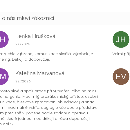
Lenka Hrušková
LH
JH
Hodnocení obchodu je 5 z 5 hvězdiček.
27.7.2026
r rychle vyřízeno, komunikace skvělá, výrobek je
Velmi pří
erný. Děkuji a doporučuji.
Kateřina Marvanová
KM
EV
Hodnocení obchodu je 5 z 5 hvězdiček.
22.7.2026
osto skvělá spolupráce při vytvoření alba na míru
ce narychlo. Moc milý prozákaznický přístup, osobní
nikace, bleskové zpracování objednávky a snad
t mi maximálně vstříc, aby bylo vše podle představ.
m precizně vyrobené podle zadání a opravdu
né. Ještě jednou moc děkuji a ráda doporučuji
 dál :)