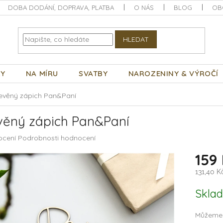
DOBA DODÁNÍ, DOPRAVA, PLATBA
O NÁS
BLOG
OB
HLEDAT
KY
NA MÍRU
SVATBY
NAROZENINY & VÝROČÍ
evěný zápich Pan&Paní
věný zápich Pan&Paní
né
ocení
Podrobnosti hodnocení
ení
159
tu
131,40 
Měrná
Skla
cena:
ek.
Můžeme 