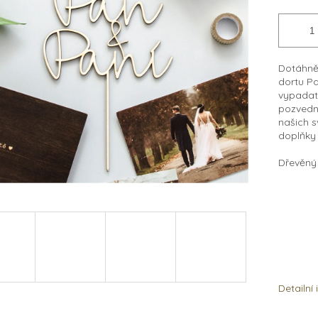
Dotáhnět
dortu Pa
vypadat 
pozvedne
našich s
doplňky
Dřevěný 
Detailní