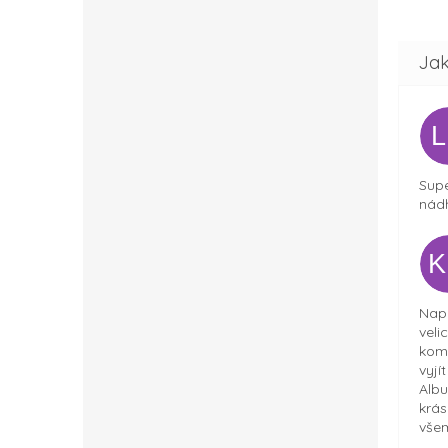
Supe
nádh
Napr
veli
komu
vyjí
Albu
krás
všem