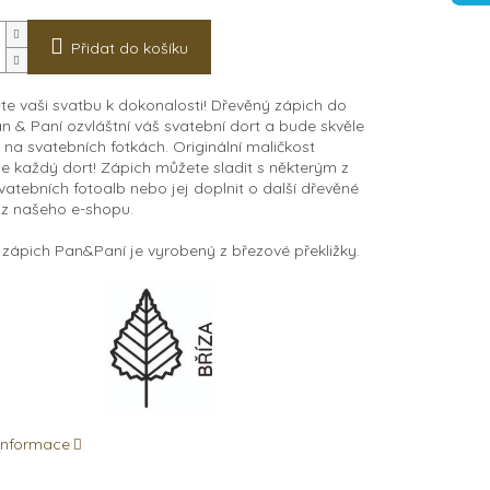
Přidat do košíku
e vaši svatbu k dokonalosti! Dřevěný zápich do
n & Paní ozvláštní váš svatební dort a bude skvěle
na svatebních fotkách. Originální maličkost
 každý dort! Zápich můžete sladit s některým z
vatebních fotoalb nebo jej doplnit o další dřevěné
 z našeho e-shopu.
zápich Pan&Paní je vyrobený z březové překližky.
 informace