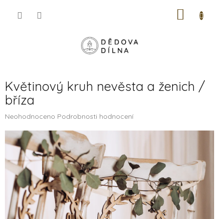
Přejít
NÁKUP
na
obsah
KOŠÍK
Květinový kruh nevěsta a ženich /
bříza
Průměrné
Neohodnoceno
Podrobnosti hodnocení
hodnocení
produktu
je
0,0
z
5
hvězdiček.