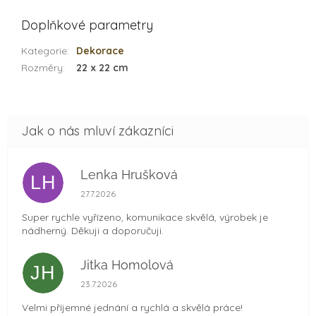
Doplňkové parametry
Kategorie
:
Dekorace
Rozměry
:
22 x 22 cm
Lenka Hrušková
LH
Hodnocení obchodu je 5 z 5 hvězdiček.
27.7.2026
Super rychle vyřízeno, komunikace skvělá, výrobek je
nádherný. Děkuji a doporučuji.
Jitka Homolová
JH
Hodnocení obchodu je 5 z 5 hvězdiček.
23.7.2026
Velmi příjemné jednání a rychlá a skvělá práce!