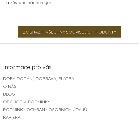
a zůstane nádherným
jsou naší autorskou grafikou.
symbolem na památku.
Udělejte svým blízkým
Obrazy vyrábíme z březové
radost a věnujte jim...
překližky, ručně skládáme a...
ZOBRAZIT VŠECHNY SOUVISEJÍCÍ PRODUKTY
Z
á
p
a
Informace pro vás
t
DOBA DODÁNÍ, DOPRAVA, PLATBA
í
O NÁS
BLOG
OBCHODNÍ PODMÍNKY
PODMÍNKY OCHRANY OSOBNÍCH ÚDAJŮ
KARIÉRA