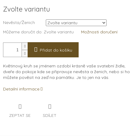
Měrná
Zvolte variantu
cena:
Nevěsta/Ženich
Můžeme doručit do:
Zvolte variantu
Možnosti doručení
Přidat do košíku
Květinový kruh se jménem ozdobí krásně vaše svatební židle,
dveře do pokoje kde se připravuje nevěsta a ženich, nebo si ho
můžete pověsit na zeď na památku. Je to jen na vás.
Detailní informace
ZEPTAT SE
SDÍLET