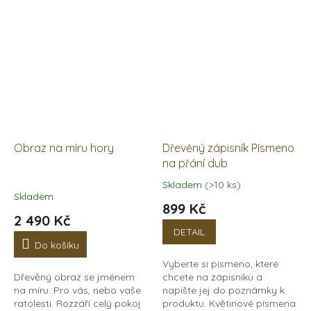
Obraz na míru hory
Dřevěný zápisník Písmeno
na přání dub
Skladem
(>10 ks)
Průměrné
Skladem
hodnocení
899 Kč
produktu
2 490 Kč
je
DETAIL
4,0
Do košíku
z
Vyberte si písmeno, které
5
Dřevěný obraz se jménem
chcete na zápisníku a
hvězdiček.
na míru. Pro vás, nebo vaše
napište jej do poznámky k
ratolesti. Rozzáří celý pokoj
produktu. Květinové písmena