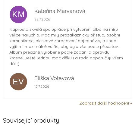
Kateřina Marvanová
KM
Hodnocení obchodu je 5 z 5 hvězdiček.
22.7.2026
Naprosto skvělá spolupráce při vytvoření alba na míru
velice narychlo. Moc milý prozákaznický přístup, osobní
komunikace, bleskové zpracování objednávky a snad
vyjít mi maximálně vstříc, aby bylo vše podle představ.
Album precizně vyrobené podle zadání a opravdu
krásné. Ještě jednou moc děkuji a ráda doporučuji všem
dál :)
Eliška Votavová
EV
Hodnocení obchodu je 5 z 5 hvězdiček.
15.7.2026
Zobrazit další hodnocení
Související produkty