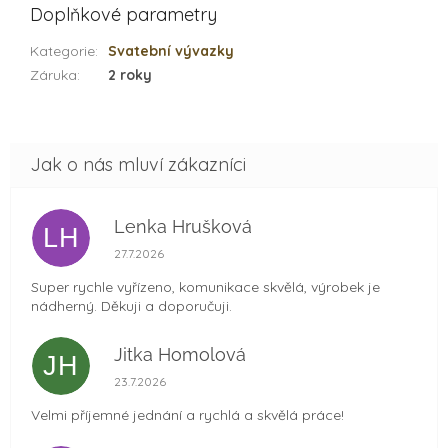
Doplňkové parametry
Kategorie
:
Svatební vývazky
Záruka
:
2 roky
Lenka Hrušková
LH
Hodnocení obchodu je 5 z 5 hvězdiček.
27.7.2026
Super rychle vyřízeno, komunikace skvělá, výrobek je
nádherný. Děkuji a doporučuji.
Jitka Homolová
JH
Hodnocení obchodu je 5 z 5 hvězdiček.
23.7.2026
Velmi příjemné jednání a rychlá a skvělá práce!