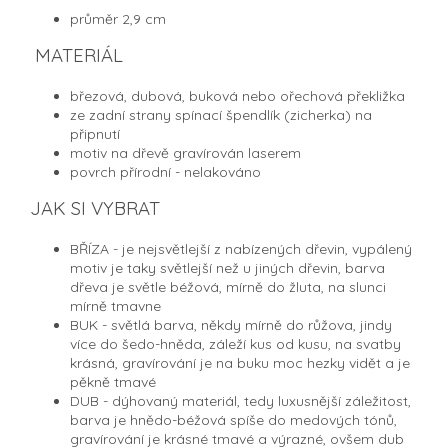
průměr 2,9 cm
MATERIÁL
březová, dubová, buková nebo ořechová překližka
ze zadní strany spínací špendlík (zicherka) na
připnutí
motiv na dřevě gravírován laserem
povrch přírodní - nelakováno
JAK SI VYBRAT
BŘÍZA - je nejsvětlejší z nabízených dřevin, vypálený
motiv je taky světlejší než u jiných dřevin, barva
dřeva je světle béžová, mírně do žluta, na slunci
mírně tmavne
BUK - světlá barva, někdy mírně do růžova, jindy
více do šedo-hněda, záleží kus od kusu, na svatby
krásná, gravírování je na buku moc hezky vidět a je
pěkně tmavé
DUB - dýhovaný materiál, tedy luxusnější záležitost,
barva je hnědo-béžová spíše do medových tónů,
gravírování je krásné tmavé a výrazné, ovšem dub