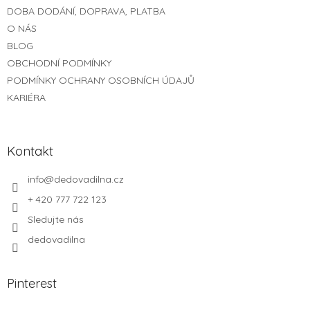
t
DOBA DODÁNÍ, DOPRAVA, PLATBA
í
O NÁS
BLOG
OBCHODNÍ PODMÍNKY
PODMÍNKY OCHRANY OSOBNÍCH ÚDAJŮ
KARIÉRA
Kontakt
info
@
dedovadilna.cz
+ 420 777 722 123
Sledujte nás
dedovadilna
Pinterest