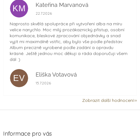
Kateřina Marvanová
KM
Hodnocení obchodu je 5 z 5 hvězdiček.
22.7.2026
Naprosto skvělá spolupráce při vytvoření alba na míru
velice narychlo. Moc milý prozákaznický přístup, osobní
komunikace, bleskové zpracování objednávky a snad
vyjít mi maximálně vstříc, aby bylo vše podle představ.
Album precizně vyrobené podle zadání a opravdu
krásné. Ještě jednou moc děkuji a ráda doporučuji všem
dál :)
Eliška Votavová
EV
Hodnocení obchodu je 5 z 5 hvězdiček.
15.7.2026
Zobrazit další hodnocení
Z
á
p
a
Informace pro vás