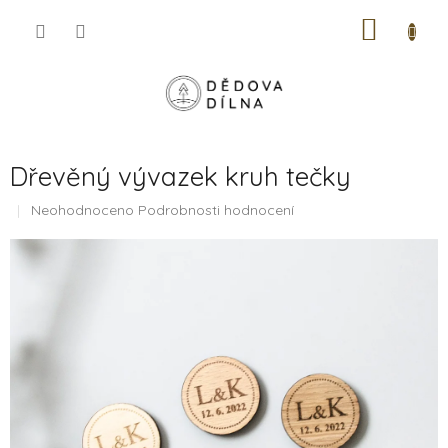
Přejít
NÁKUP
na
obsah
KOŠÍK
Dřevěný vývazek kruh tečky
Průměrné
Neohodnoceno
Podrobnosti hodnocení
hodnocení
produktu
je
0,0
z
5
hvězdiček.