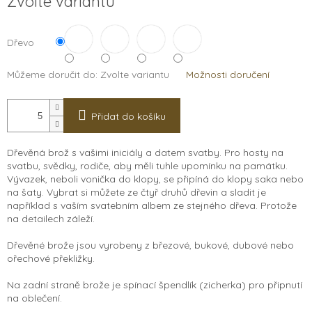
Zvolte variantu
cena:
Dřevo
Můžeme doručit do:
Zvolte variantu
Možnosti doručení
Přidat do košíku
Dřevěná brož s vašimi iniciály a datem svatby. Pro hosty na
svatbu, svědky, rodiče, aby měli tuhle upomínku na památku.
Vývazek, neboli vonička do klopy, se připíná do klopy saka nebo
na šaty. Vybrat si můžete ze čtyř druhů dřevin a sladit je
například s vaším svatebním albem ze stejného dřeva. Protože
na detailech záleží.
Dřevěné brože jsou vyrobeny z březové, bukové, dubové nebo
ořechové překližky.
Na zadní straně brože je spínací špendlík (zicherka) pro připnutí
na oblečení.