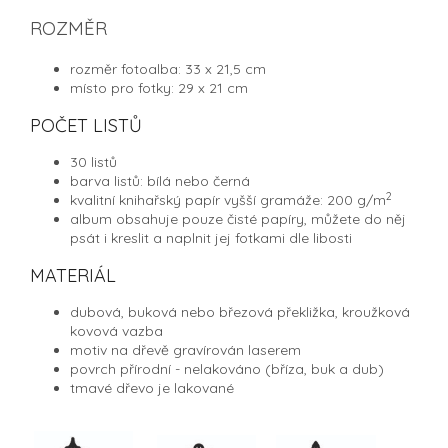
ROZMĚR
rozměr fotoalba: 33 x 21,5 cm
místo pro fotky: 29 x 21 cm
POČET LISTŮ
30 listů
barva listů: bílá nebo černá
2
kvalitní knihařský papír vyšší gramáže: 200 g/
m
album obsahuje pouze čisté papíry, můžete do něj
psát i kreslit a naplnit jej fotkami dle libosti
MATERIÁL
dubová, buková nebo březová překližka, kroužková
kovová vazba
motiv na dřevě gravírován laserem
povrch přírodní - nelakováno (bříza, buk a dub)
tmavé dřevo je lakované