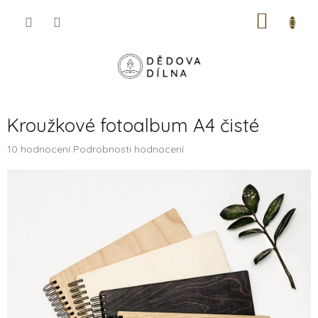
Přejít
NÁKUP
na
obsah
KOŠÍK
Kroužkové fotoalbum A4 čisté
Průměrné
10 hodnocení
Podrobnosti hodnocení
hodnocení
produktu
je
5,0
z
5
hvězdiček.