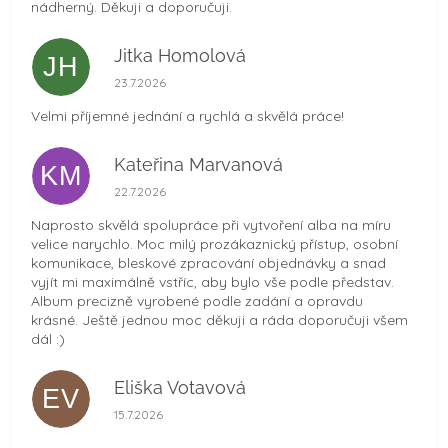
nádherný. Děkuji a doporučuji.
Jitka Homolová
JH
Hodnocení obchodu je 5 z 5 hvězdiček.
23.7.2026
Velmi příjemné jednání a rychlá a skvělá práce!
Kateřina Marvanová
KM
Hodnocení obchodu je 5 z 5 hvězdiček.
22.7.2026
Naprosto skvělá spolupráce při vytvoření alba na míru
velice narychlo. Moc milý prozákaznický přístup, osobní
komunikace, bleskové zpracování objednávky a snad
vyjít mi maximálně vstříc, aby bylo vše podle představ.
Album precizně vyrobené podle zadání a opravdu
krásné. Ještě jednou moc děkuji a ráda doporučuji všem
dál :)
Eliška Votavová
EV
Hodnocení obchodu je 5 z 5 hvězdiček.
15.7.2026