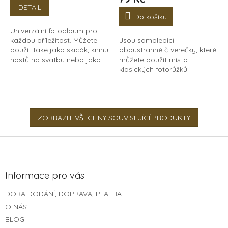
je
DETAIL
5,0
Do košíku
z
Univerzální fotoalbum pro
5
každou příležitost. Můžete
Jsou samolepicí
hvězdiček.
použít také jako skicák, knihu
oboustranné čtverečky, které
hostů na svatbu nebo jako
můžete použít místo
dárek pro vášnivé fotografy.
klasických fotorůžků.
Dřevěné fotoalbum s
Jednoduše je nalepíte ze
kroužkovou vazbou...
zadní strany fotky, po
nalepení do alba nepůjdou
vidět. Jsou...
ZOBRAZIT VŠECHNY SOUVISEJÍCÍ PRODUKTY
Z
á
p
a
Informace pro vás
t
DOBA DODÁNÍ, DOPRAVA, PLATBA
í
O NÁS
BLOG