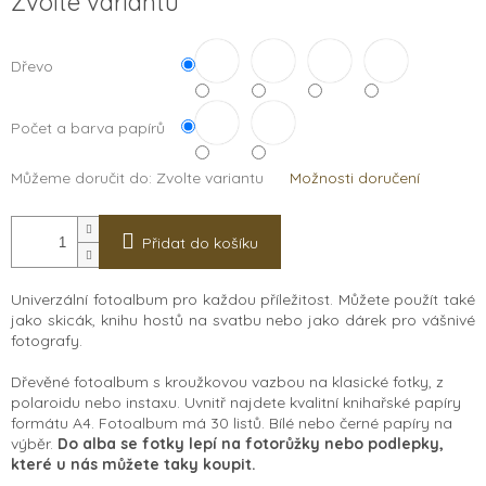
Zvolte variantu
cena:
Dřevo
Počet a barva papírů
Můžeme doručit do:
Zvolte variantu
Možnosti doručení
Přidat do košíku
Univerzální fotoalbum pro každou příležitost. Můžete použít také
jako skicák, knihu hostů na svatbu nebo jako dárek pro vášnivé
fotografy.
Dřevěné fotoalbum s kroužkovou vazbou na klasické fotky, z
polaroidu nebo instaxu. Uvnitř najdete kvalitní knihařské papíry
formátu A4. Fotoalbum má 30 listů. Bílé nebo černé papíry na
výběr.
Do alba se fotky lepí na fotorůžky nebo podlepky,
které u nás můžete taky koupit.