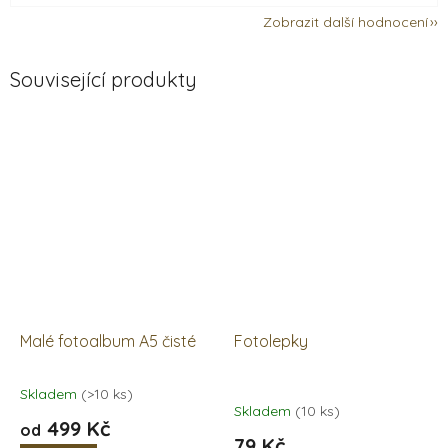
Zobrazit další hodnocení
Související produkty
Malé fotoalbum A5 čisté
Fotolepky
Skladem
(>10 ks)
Průměrné
Skladem
(10 ks)
hodnocení
499 Kč
od
produktu
79 Kč