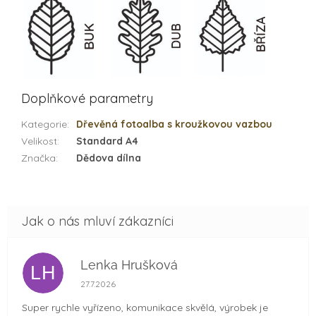
Doplňkové parametry
Kategorie
:
Dřevěná fotoalba s kroužkovou vazbou
Velikost
:
Standard A4
Značka
:
Dědova dílna
Lenka Hrušková
LH
Hodnocení obchodu je 5 z 5 hvězdiček.
27.7.2026
Super rychle vyřízeno, komunikace skvělá, výrobek je