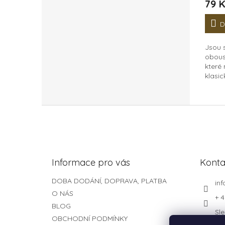
79 
D
Jsou 
obous
které
klasic
Jedno
zadní 
nalep
Z
vidět. 
á
p
a
t
Informace pro vás
Konta
í
DOBA DODÁNÍ, DOPRAVA, PLATBA
inf
O NÁS
+ 4
BLOG
Sle
OBCHODNÍ PODMÍNKY