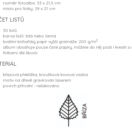
rozměr fotoalba: 33 x 21,5 cm
místo pro fotky: 29 x 21 cm
ČET LISTŮ
30 listů
barva listů: bílá nebo černá
2
kvalitní knihařský papír vyšší gramáže: 200 g/
m
album obsahuje pouze čisté papíry, můžete do něj psát i kreslit a n
fotkami dle libosti
TERIÁL
březová překližka, kroužková kovová vazba
motiv na dřevě gravírován laserem
povrch přírodní - nelakováno