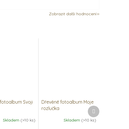
Zobrazit další hodnocení
fotoalbum Svoji
Dřevěné fotoalbum Moje
rozlučka
Další
produkt
Skladem
(>10 ks)
Skladem
(>10 ks)
Průměrné
í
hodnocení