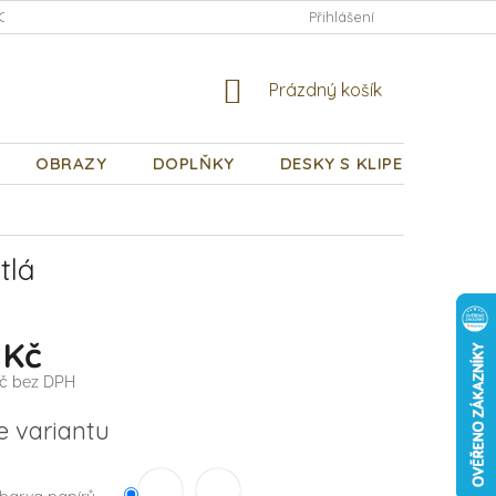
CHODNÍ PODMÍNKY
PODMÍNKY OCHRANY OSOBNÍCH ÚDAJŮ
Přihlášení
NÁKUPNÍ
Prázdný košík
KOŠÍK
OBRAZY
DOPLŇKY
DESKY S KLIPEM
DÁR
tlá
 Kč
č
bez DPH
e variantu