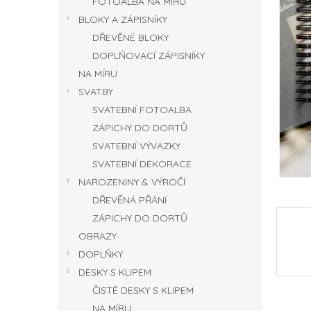
FOTOALBA NA MÍRU
n
BLOKY A ZÁPISNÍKY
e
DŘEVĚNÉ BLOKY
l
DOPLŇOVACÍ ZÁPISNÍKY
NA MÍRU
SVATBY
SVATEBNÍ FOTOALBA
ZÁPICHY DO DORTŮ
SVATEBNÍ VÝVAZKY
SVATEBNÍ DEKORACE
NAROZENINY & VÝROČÍ
DŘEVĚNÁ PŘÁNÍ
ZÁPICHY DO DORTŮ
OBRAZY
DOPLŇKY
DESKY S KLIPEM
ČISTÉ DESKY S KLIPEM
NA MÍRU