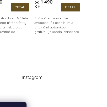
0
1 490
od
produktu
Kč
je
DETAIL
DETAIL
5,0
z
fotoalbum. Můžete
Pořádáte rozlučku se
5
epit tištěné fotky
svobodou? Fotoalbum s
hvězdiček.
afa, nebo album
originální autorskou
 svatbě do
grafikou je ideální dárek pro
u. Luxusní dřevěné
budoucí nevěstu. Díky albu
na klasické fotky,
může mít nevěsta z rozlučky
u nebo...
krásnou vzpomínku,...
Instagram