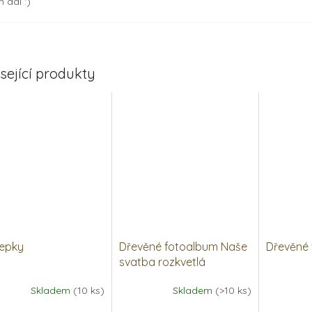
 dál :)
sející produkty
lepky
Dřevěné fotoalbum Naše
Dřevěné 
svatba rozkvetlá
Skladem
(10 ks)
Skladem
(>10 ks)
Průměrné
Průměrné
hodnocení
hodnocen