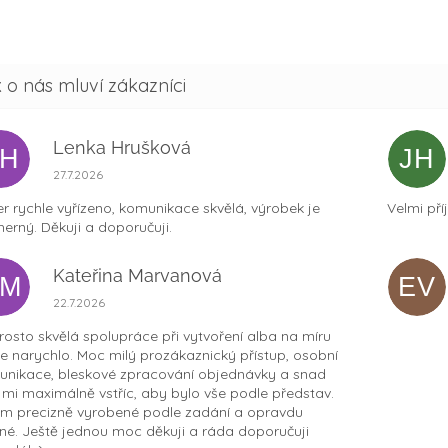
Lenka Hrušková
LH
JH
Hodnocení obchodu je 5 z 5 hvězdiček.
27.7.2026
r rychle vyřízeno, komunikace skvělá, výrobek je
Velmi pří
erný. Děkuji a doporučuji.
Kateřina Marvanová
KM
EV
Hodnocení obchodu je 5 z 5 hvězdiček.
22.7.2026
osto skvělá spolupráce při vytvoření alba na míru
ce narychlo. Moc milý prozákaznický přístup, osobní
nikace, bleskové zpracování objednávky a snad
t mi maximálně vstříc, aby bylo vše podle představ.
m precizně vyrobené podle zadání a opravdu
né. Ještě jednou moc děkuji a ráda doporučuji