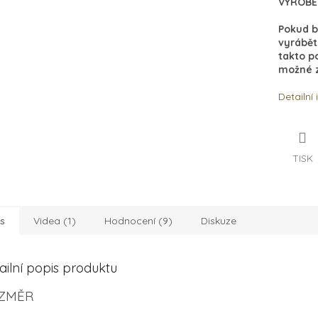
VYROBE
Pokud b
vyrábět
takto p
možné z
Detailní
TISK
s
Videa (1)
Hodnocení (9)
Diskuze
ailní popis produktu
ZMĚR