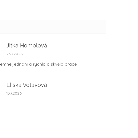
Jitka Homolová
Hodnocení obchodu je 5 z 5 hvězdiček.
23.7.2026
jemné jednání a rychlá a skvělá práce!
Eliška Votavová
Hodnocení obchodu je 5 z 5 hvězdiček.
15.7.2026