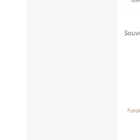
všem
Souvi
Foto