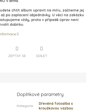
NO V BRNĚ
udete chtít album upravit na míru, začneme jej
 až po zaplacení objednávky. U věcí na zakázku
ostupujeme vždy, proto v případě úprav není
volit dobírku.
 informace
ZEPTAT SE
SDÍLET
Doplňkové parametry
Dřevěná fotoalba s
Kategorie
:
kroužkovou vazbou