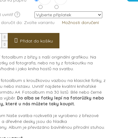
 barva papírů
t uvnitř
?
doručit do:
Zvolte variantu
Možnosti doručení
Přidat do košíku
 fotoalbum z břízy s naší originální grafikou. Na
fotky od fotografa, nebo na ty z fotokoutku na
Vhodné i jako kniha hostů na svatbu.
fotoalbum s kroužkovou vazbou na klasické fotky, z
u nebo instaxu. Uvnitř najdete kvalitní knihařské
ormátu A4. Fotoalbum má 30 listů. Bílé nebo černé
a výběr.
Do alba se fotky lepí na fotorůžky nebo
y, které u nás můžete taky koupit.
um Naše svatba rozkvetlá je vyrobeno z březové
y a
d
řevěné desky jsou do hladka
ny. Album je převázáno bavlněnou přírodní stuhou.