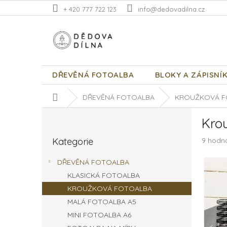
Přejít
+ 420 777 722 123
info@dedovadilna.cz
na
obsah
DŘEVĚNÁ FOTOALBA
BLOKY A ZÁPISNÍ
Domů
DŘEVĚNÁ FOTOALBA
KROUŽKOVÁ F
P
Kro
o
Přeskočit
s
Průměr
Kategorie
9 hodn
kategorie
t
hodnoc
r
produk
DŘEVĚNÁ FOTOALBA
a
je
KLASICKÁ FOTOALBA
n
5,0
z
KROUŽKOVÁ FOTOALBA
n
5
í
MALÁ FOTOALBA A5
hvězdič
p
MINI FOTOALBA A6
a