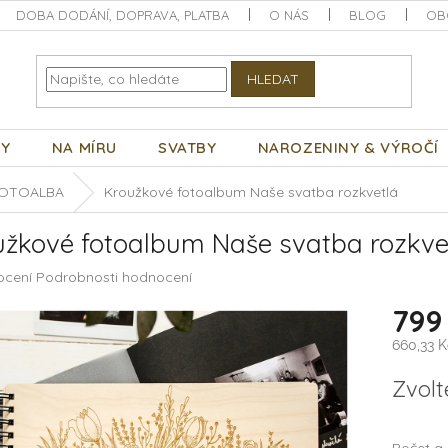
DOBA DODÁNÍ, DOPRAVA, PLATBA
O NÁS
BLOG
OB
HLEDAT
KY
NA MÍRU
SVATBY
NAROZENINY & VÝROČÍ
OTOALBA
Kroužkové fotoalbum Naše svatba rozkvetlá
užkové fotoalbum Naše svatba rozkve
né
ocení
Podrobnosti hodnocení
ení
799
tu
660,33 K
Měrná
Zvolt
cena:
ek.