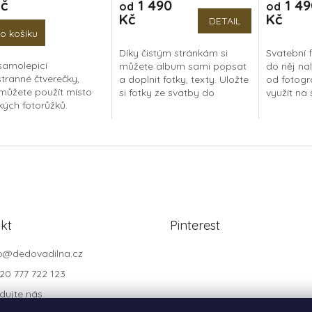
Kč
1 490
1 49
od
od
produktu
produktu
Kč
Kč
je
je
DETAIL
5,0
5,0
o košíku
z
z
Díky čistým stránkám si
Svatební 
5
5
samolepicí
můžete album sami popsat
do něj nal
hvězdiček.
hvězdiček.
tranné čtverečky,
a doplnit fotky, texty. Uložte
od fotogr
 můžete použít místo
si fotky ze svatby do
využít na
kých fotorůžků.
výjimečného alba s naší
fotokoutk
duše je nalepíte ze
autorskou grafikou. Každé
fotoalbum 
strany fotky, po
je jedinečné a vyrobené s...
z polaroid
ení do alba nepůjdou
Jsou...
kt
Pinterest
o
@
dedovadilna.cz
20 777 722 123
dujte nás