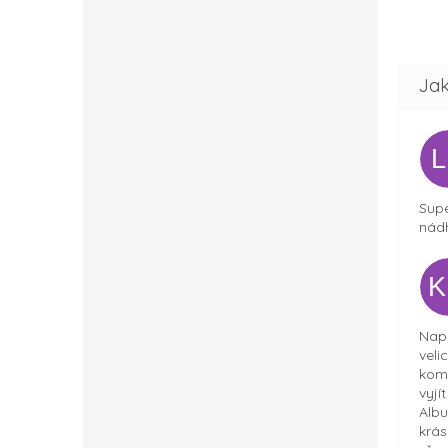
Supe
nádh
Napr
veli
komu
vyjí
Albu
krás