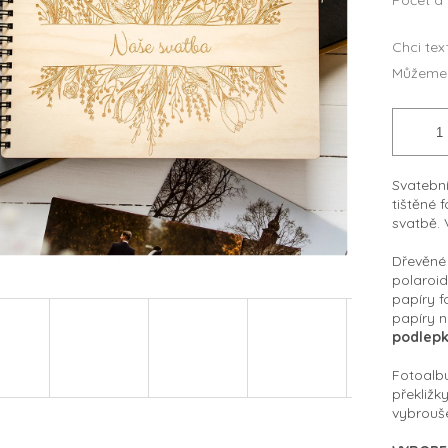
Počet a
Chci tex
Můžeme 
Svatební
tištěné 
svatbě. 
Dřevěné 
polaroid
papíry f
papíry n
podlepk
Fotoalb
překližk
vybrouše