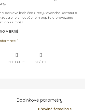
eny.
 v dárkové krabičce z recyklovaného kartonu a
e zabaleno v hedvábném papíře a provázáno
 stuhou s mašlí.
NO V BRNĚ
 informace
ZEPTAT SE
SDÍLET
Doplňkové parametry
Dřevěná fotoalba s