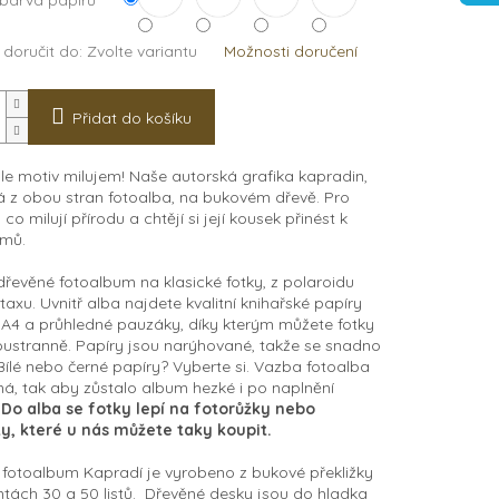
 barva papírů
doručit do:
Zvolte variantu
Možnosti doručení
Přidat do košíku
le motiv milujem! Naše autorská grafika kapradin,
 z obou stran fotoalba, na bukovém dřevě. Pro
co milují přírodu a chtějí si její kousek přinést k
omů.
dřevěné fotoalbum na klasické fotky, z polaroidu
taxu. Uvnitř alba najdete kvalitní knihařské papíry
A4 a průhledné pauzáky, díky kterým můžete fotky
oustranně. Papíry jsou narýhované, takže se snadno
 Bílé nebo černé papíry? Vyberte si. Vazba fotoalba
ená, tak aby zůstalo album hezké i po naplnění
.
Do alba se fotky lepí na fotorůžky nebo
y, které u nás můžete taky koupit.
fotoalbum Kapradí je vyrobeno z bukové překližky
ntách 30 a 50 listů.
D
řevěné desky jsou do hladka