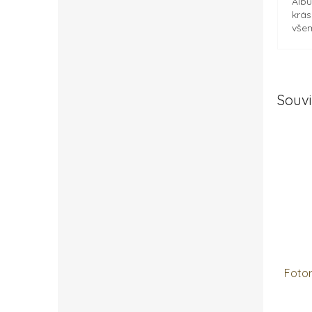
Albu
krás
všem
Souvi
Foto