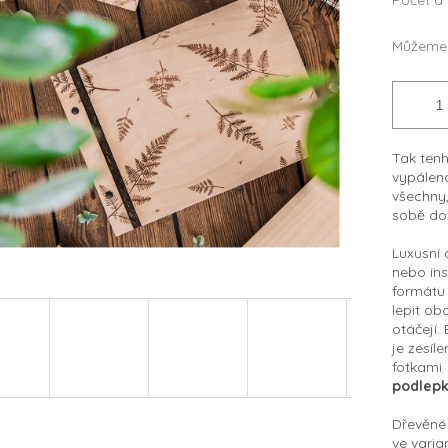
Počet a
Můžeme 
Tak tenh
vypálená
všechny, 
sobě d
Luxusní 
nebo ins
formátu 
lepit ob
otáčejí.
je zesíl
fotkami
podlepk
Dřevěné 
ve varia