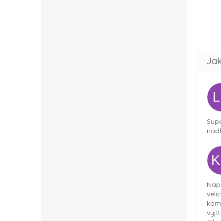
Supe
nádh
Napr
veli
komu
vyjí