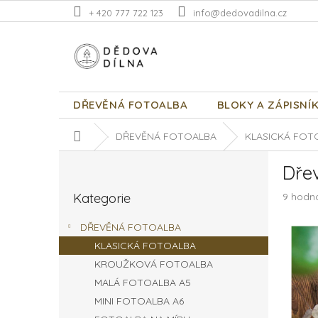
Přejít
+ 420 777 722 123
info@dedovadilna.cz
na
obsah
DŘEVĚNÁ FOTOALBA
BLOKY A ZÁPISNÍ
Domů
DŘEVĚNÁ FOTOALBA
KLASICKÁ FOT
P
Dře
o
Přeskočit
s
Průměr
Kategorie
9 hodn
kategorie
t
hodnoc
r
produk
DŘEVĚNÁ FOTOALBA
a
je
KLASICKÁ FOTOALBA
n
5,0
z
KROUŽKOVÁ FOTOALBA
n
5
í
MALÁ FOTOALBA A5
hvězdič
p
MINI FOTOALBA A6
a