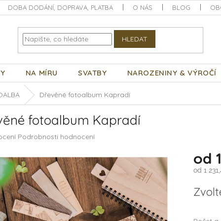
DOBA DODÁNÍ, DOPRAVA, PLATBA
O NÁS
BLOG
OB
HLEDAT
KY
NA MÍRU
SVATBY
NAROZENINY & VÝROČÍ
OALBA
Dřevěné fotoalbum Kapradí
věné fotoalbum Kapradí
né
ocení
Podrobnosti hodnocení
ení
od
tu
od
1 231
Měrná
Zvolt
cena:
ek.