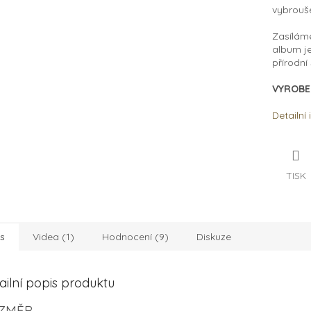
vybrouš
Zasíláme
a
lbum
j
přírodní
VYROBE
Detailní
TISK
s
Videa (1)
Hodnocení (9)
Diskuze
ailní popis produktu
ZMĚR