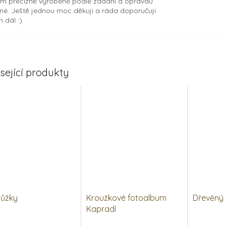
m precizně vyrobené podle zadání a opravdu
né. Ještě jednou moc děkuji a ráda doporučuji
 dál :)
sející produkty
růžky
Kroužkové fotoalbum
Dřevěný 
Kapradí