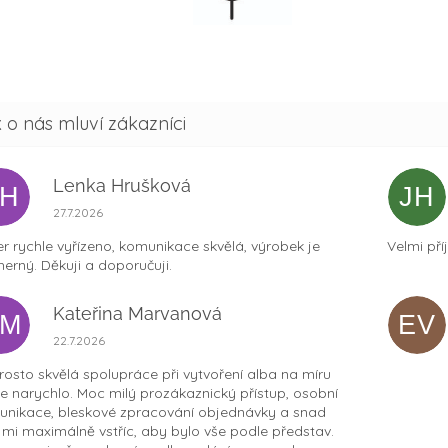
Lenka Hrušková
LH
JH
Hodnocení obchodu je 5 z 5 hvězdiček.
27.7.2026
r rychle vyřízeno, komunikace skvělá, výrobek je
Velmi pří
erný. Děkuji a doporučuji.
Kateřina Marvanová
KM
EV
Hodnocení obchodu je 5 z 5 hvězdiček.
22.7.2026
osto skvělá spolupráce při vytvoření alba na míru
ce narychlo. Moc milý prozákaznický přístup, osobní
nikace, bleskové zpracování objednávky a snad
t mi maximálně vstříc, aby bylo vše podle představ.