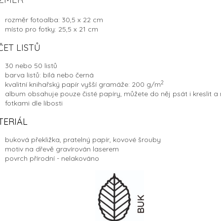
rozměr fotoalba: 30,5 x 22 cm
místo pro fotky: 25,5 x 21 cm
ČET LISTŮ
30 nebo 50 listů
barva listů: bílá nebo černá
2
kvalitní knihařský papír vyšší gramáže: 200 g/
m
album obsahuje pouze čisté papíry, můžete do něj psát i kreslit a n
fotkami dle libosti
TERIÁL
buková překližka, pratelný papír, kovové šrouby
motiv na dřevě gravírován laserem
povrch přírodní - nelakováno