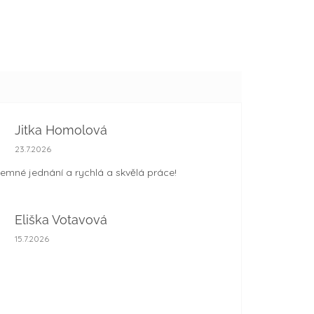
Jitka Homolová
Hodnocení obchodu je 5 z 5 hvězdiček.
23.7.2026
jemné jednání a rychlá a skvělá práce!
Eliška Votavová
Hodnocení obchodu je 5 z 5 hvězdiček.
15.7.2026