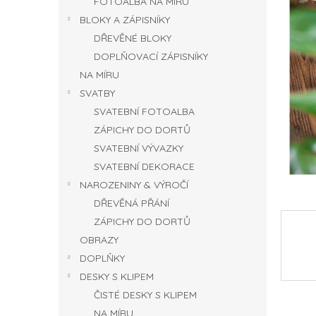
FOTOALBA NA MÍRU
n
BLOKY A ZÁPISNÍKY
e
DŘEVĚNÉ BLOKY
l
DOPLŇOVACÍ ZÁPISNÍKY
NA MÍRU
SVATBY
SVATEBNÍ FOTOALBA
ZÁPICHY DO DORTŮ
SVATEBNÍ VÝVAZKY
SVATEBNÍ DEKORACE
NAROZENINY & VÝROČÍ
DŘEVĚNÁ PŘÁNÍ
ZÁPICHY DO DORTŮ
OBRAZY
DOPLŇKY
DESKY S KLIPEM
ČISTÉ DESKY S KLIPEM
NA MÍRU