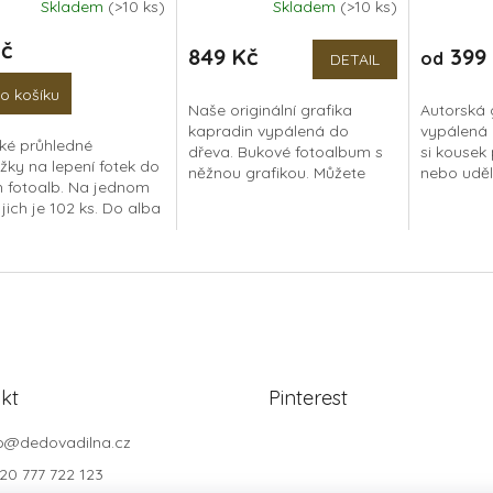
Skladem
(>10 ks)
Skladem
(>10 ks)
rné
Průměrné
Průměrné
cení
hodnocení
hodnocen
Kč
ktu
produktu
produktu
849 Kč
399 
od
DETAIL
je
je
5,0
5,0
o košíku
Naše originální grafika
Autorská 
z
z
kapradin vypálená do
vypálená 
5
5
cké průhledné
dřeva. Bukové fotoalbum s
si kousek
ček.
hvězdiček.
hvězdiček.
žky na lepení fotek do
něžnou grafikou. Můžete
nebo uděl
h fotoalb. Na jednom
použít také jako skicák
někomu b
jich je 102 ks. Do alba
nebo knihu hostů na
zápisník 
 nalepíte až 25 fotek.
svatbu. Dřevěné
uvnitř najd
 potřebujete nalepit
fotoalbum...
íce, stačí...
kt
Pinterest
o
@
dedovadilna.cz
20 777 722 123