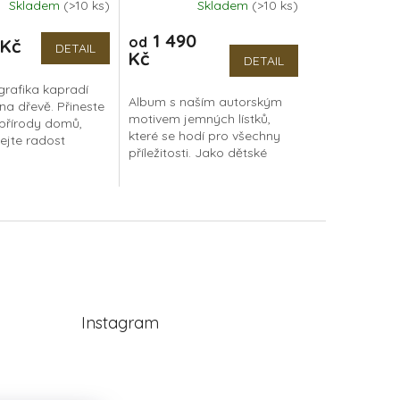
Skladem
(>10 ks)
Skladem
(>10 ks)
í
1 490
od
Kč
DETAIL
Kč
DETAIL
grafika kapradí
Album s naším autorským
na dřevě. Přineste
motivem jemných lístků,
 přírody domů,
které se hodí pro všechny
ejte radost
příležitosti. Jako dětské
lízkému. Dřevěný
album, na rodinné
má formát A5 a
vzpomínky, oslavu
ete...
narozenin, nebo do
fotokoutku na...
Instagram