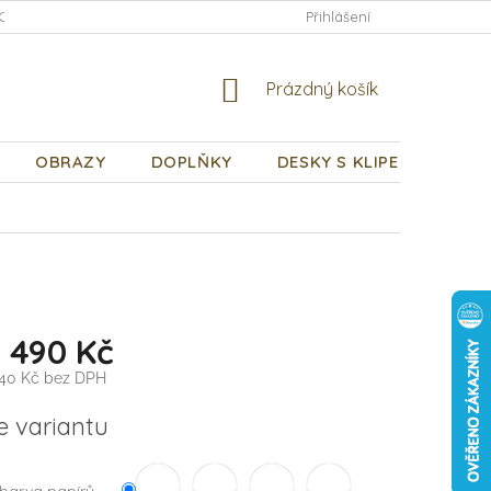
CHODNÍ PODMÍNKY
PODMÍNKY OCHRANY OSOBNÍCH ÚDAJŮ
Přihlášení
NÁKUPNÍ
Prázdný košík
KOŠÍK
OBRAZY
DOPLŇKY
DESKY S KLIPEM
DÁR
1 490 Kč
,40 Kč
bez DPH
e variantu