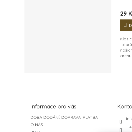
Průmě
hodno
29 
produ
je
5,0
D
z
5
Klasi
hvězdi
fotorů
našic
archu 
s nimi
Pokud
fotek v
Z
á
p
a
t
Informace pro vás
Konta
í
DOBA DODÁNÍ, DOPRAVA, PLATBA
inf
O NÁS
+ 4
BLOG