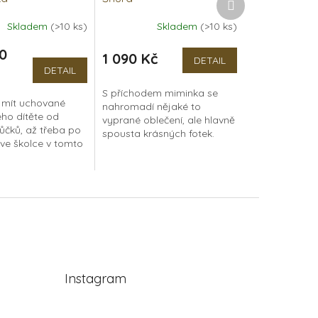
produkt
Skladem
(>10 ks)
Skladem
(>10 ks)
Průměrné
í
hodnocení
0
produktu
1 090 Kč
DETAIL
je
DETAIL
5,0
S příchodem miminka se
z
 mít uchované
nahromadí nějaké to
5
eho dítěte od
vyprané oblečení, ale hlavně
hvězdiček.
růčků, až třeba po
spousta krásných fotek.
 ve školce v tomto
Uchovejte si je v
 naší originální
kroužkovém fotoalbu z dubu
 grafikou. Luxusní
s originální autorskou
otoalbum...
grafikou....
Instagram