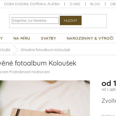
DOBA DODÁNÍ, DOPRAVA, PLATBA
O NÁS
BLOG
OB
HLEDAT
KY
NA MÍRU
SVATBY
NAROZENINY & VÝROČÍ
OALBA
Dřevěné fotoalbum Koloušek
věné fotoalbum Koloušek
né
ocení
Podrobnosti hodnocení
ení
od
tu
od
1 396
Měrná
Zvolt
cena:
ek.