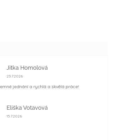
Jitka Homolová
Hodnocení obchodu je 5 z 5 hvězdiček.
23.7.2026
jemné jednání a rychlá a skvělá práce!
Eliška Votavová
Hodnocení obchodu je 5 z 5 hvězdiček.
15.7.2026