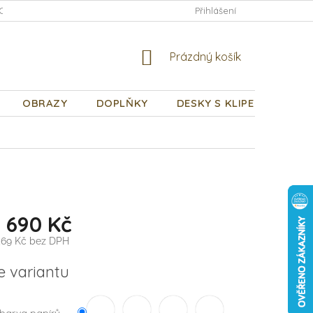
CHODNÍ PODMÍNKY
PODMÍNKY OCHRANY OSOBNÍCH ÚDAJŮ
Přihlášení
NÁKUPNÍ
Prázdný košík
KOŠÍK
OBRAZY
DOPLŇKY
DESKY S KLIPEM
DÁR
1 690 Kč
,69 Kč
bez DPH
e variantu