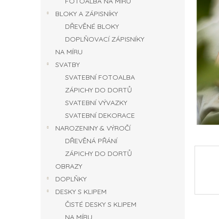
FOTOALBA NA MÍRU
n
BLOKY A ZÁPISNÍKY
e
DŘEVĚNÉ BLOKY
l
DOPLŇOVACÍ ZÁPISNÍKY
NA MÍRU
SVATBY
SVATEBNÍ FOTOALBA
ZÁPICHY DO DORTŮ
SVATEBNÍ VÝVAZKY
SVATEBNÍ DEKORACE
NAROZENINY & VÝROČÍ
DŘEVĚNÁ PŘÁNÍ
ZÁPICHY DO DORTŮ
OBRAZY
DOPLŇKY
DESKY S KLIPEM
ČISTÉ DESKY S KLIPEM
NA MÍRU