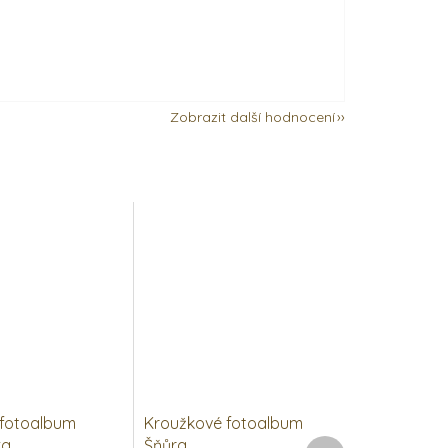
Zobrazit další hodnocení
 fotoalbum
Kroužkové fotoalbum
ka
Šňůra
Další