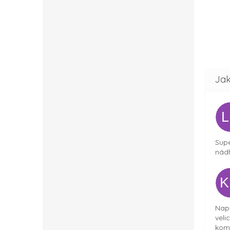
Supe
nádh
Napr
veli
komu