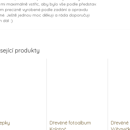
t mi maximálně vstříc, aby bylo vše podle představ.
m precizně vyrobené podle zadání a opravdu
né. Ještě jednou moc děkuji a ráda doporučuji
 dál :)
sející produkty
lepky
Dřevěné fotoalbum
Dřevěné
Kolotoč
Výbavič