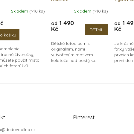
Skladem
(>10 ks)
Skladem
(>10 ks)
Průměrné
Průměrné
hodnocení
hodnocen
Kč
1 490
1 49
od
od
produktu
produktu
Kč
Kč
je
je
DETAIL
5,0
5,0
o košíku
z
z
Dětské fotoalbum s
Je krásné
5
5
samolepicí
originálním, námi
fotky vaš
hvězdiček.
hvězdiček.
tranné čtverečky,
vytvořeným motivem
prvních k
 můžete použít místo
kolotoče nad postýlku.
první den
kých fotorůžků.
Roztomilé album na fotky
fotoalbu s
duše je nalepíte ze
pro vaše miminko.
autorskou
strany fotky, po
Univerzální motiv pro kluka i
dřevěné f
ení do alba nepůjdou
holčičku. Luxusní...
Jsou...
kt
Pinterest
o
@
dedovadilna.cz