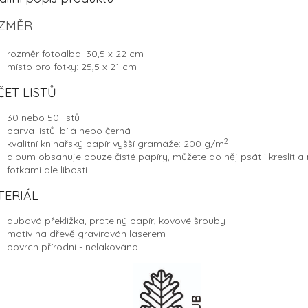
ZMĚR
rozměr fotoalba: 30,5 x 22 cm
místo pro fotky: 25,5 x 21 cm
ČET LISTŮ
30 nebo 50 listů
barva listů: bílá nebo černá
2
kvalitní knihařský papír vyšší gramáže: 200 g/
m
album obsahuje pouze čisté papíry, můžete do něj psát i kreslit a n
fotkami dle libosti
TERIÁL
dubová překližka, pratelný papír, kovové šrouby
motiv na dřevě gravírován laserem
povrch přírodní - nelakováno