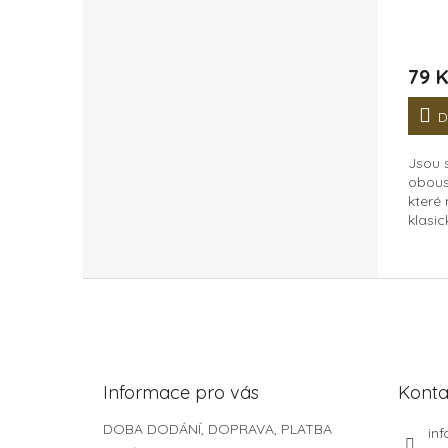
79 
D
Jsou 
obous
které
klasic
Jedno
zadní 
nalep
Z
vidět. 
á
p
a
t
Informace pro vás
Konta
í
DOBA DODÁNÍ, DOPRAVA, PLATBA
inf