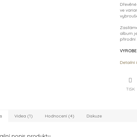
Dřevěné 
ve varia
vybrouš
Zasíláme
album
j
přírodní
VYROBE
Detailní
TISK
s
Videa (1)
Hodnocení (4)
Diskuze
ailní popis produktu