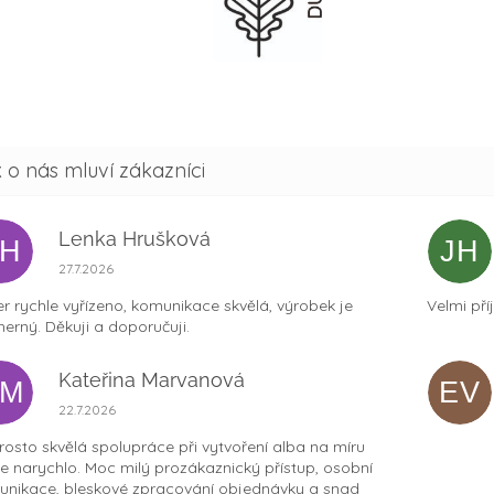
Lenka Hrušková
LH
JH
Hodnocení obchodu je 5 z 5 hvězdiček.
27.7.2026
r rychle vyřízeno, komunikace skvělá, výrobek je
Velmi pří
erný. Děkuji a doporučuji.
Kateřina Marvanová
KM
EV
Hodnocení obchodu je 5 z 5 hvězdiček.
22.7.2026
osto skvělá spolupráce při vytvoření alba na míru
ce narychlo. Moc milý prozákaznický přístup, osobní
nikace, bleskové zpracování objednávky a snad