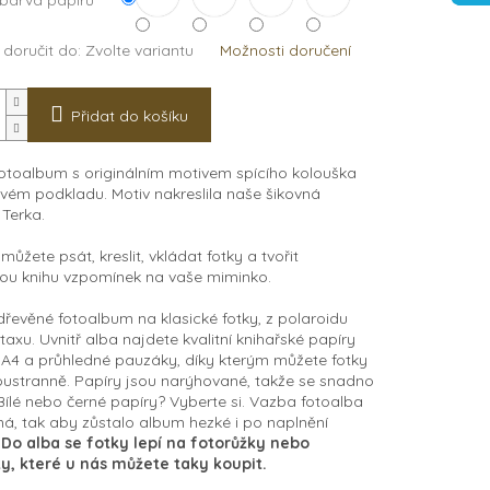
 barva papírů
doručit do:
Zvolte variantu
Možnosti doručení
Přidat do košíku
otoalbum s originálním motivem spícího kolouška
ém podkladu. Motiv nakreslila naše šikovná
 Terka.
můžete psát, kreslit, vkládat fotky a tvořit
ou knihu vzpomínek na vaše miminko.
dřevěné fotoalbum na klasické fotky, z polaroidu
taxu. Uvnitř alba najdete kvalitní knihařské papíry
A4 a průhledné pauzáky, díky kterým můžete fotky
oustranně. Papíry jsou narýhované, takže se snadno
 Bílé nebo černé papíry? Vyberte si. Vazba fotoalba
ená, tak aby zůstalo album hezké i po naplnění
.
Do alba se fotky lepí na fotorůžky nebo
y, které u nás můžete taky koupit.