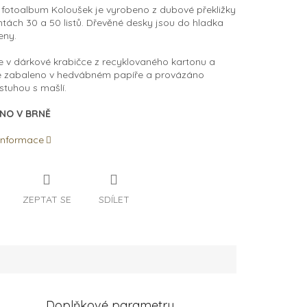
fotoalbum Koloušek je vyrobeno z dubové překližky
ntách 30 a 50 listů.
D
řevěné desky jsou do hladka
eny.
 v dárkové krabičce z recyklovaného kartonu a
e zabaleno v hedvábném papíře a provázáno
 stuhou s mašlí.
NO V BRNĚ
 informace
ZEPTAT SE
SDÍLET
Doplňkové parametry