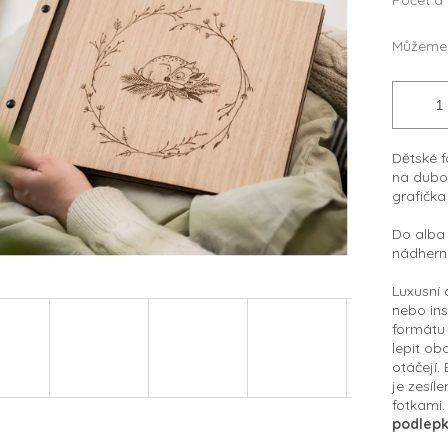
Počet a
Můžeme 
Dětské f
na dubov
grafička
Do alba 
nádhern
Luxusní 
nebo ins
formátu 
lepit ob
otáčejí.
je zesíl
fotkami
podlepk