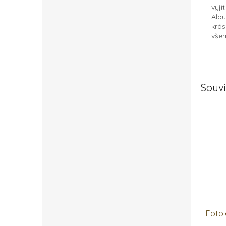
vyjí
Albu
krás
všem
Souvi
Foto