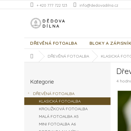
Přejít
+ 420 777 722 123
info@dedovadilna.cz
na
obsah
DŘEVĚNÁ FOTOALBA
BLOKY A ZÁPISNÍ
Domů
DŘEVĚNÁ FOTOALBA
KLASICKÁ FOT
P
Dře
o
Přeskočit
s
Průměr
Kategorie
4 hodn
kategorie
t
hodnoc
r
produk
DŘEVĚNÁ FOTOALBA
a
je
KLASICKÁ FOTOALBA
n
5,0
z
KROUŽKOVÁ FOTOALBA
n
5
í
MALÁ FOTOALBA A5
hvězdič
p
MINI FOTOALBA A6
a