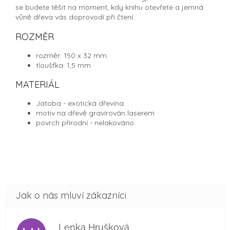
se budete těšit na moment, kdy knihu otevřete a jemná
vůně dřeva vás doprovodí při čtení.
ROZMĚR
rozměr: 150 x 32 mm
tloušťka: 1,5 mm
MATERIÁL
Jatoba - exotická dřevina
motiv na dřevě gravírován laserem
povrch přírodní - nelakováno
Lenka Hrušková