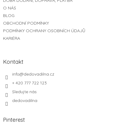
DOBA DODÁNÍ, DOPRAVA, PLATBA
í
O NÁS
BLOG
OBCHODNÍ PODMÍNKY
PODMÍNKY OCHRANY OSOBNÍCH ÚDAJŮ
KARIÉRA
Kontakt
info
@
dedovadilna.cz
+ 420 777 722 123
Sledujte nás
dedovadilna
Pinterest