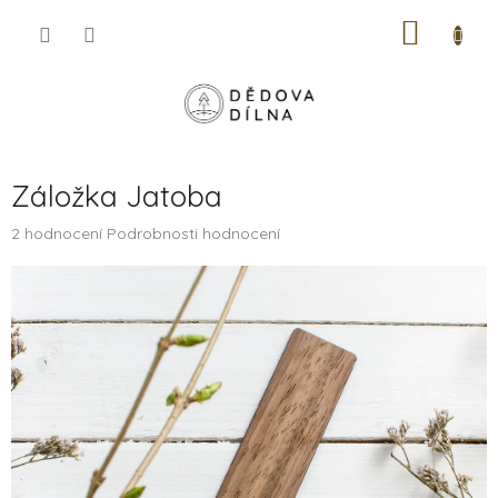
Přejít
NÁKUP
na
obsah
KOŠÍK
Záložka Jatoba
Průměrné
2 hodnocení
Podrobnosti hodnocení
hodnocení
produktu
je
5,0
z
5
hvězdiček.