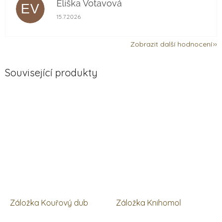
Eliška Votavová
EV
Hodnocení obchodu je 5 z 5 hvězdiček.
15.7.2026
Zobrazit další hodnocení
Související produkty
Záložka Kouřový dub
Záložka Knihomol