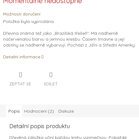
Momentálně nedostupné
cena:
Možnosti doručení
Položka byla vyprodána…
Dřevina známá též jako ,,Brazilská třešeň". Má nádherně
načervenalou barvu a jemnou kresbu. Časem tmavne a její
odstíny se nádherně vybarvují. Pochází z Jižní a Střední Ameriky.
Detailní informace
ZEPTAT SE
SDÍLET
Popis
Hodnocení (2)
Diskuze
Detailní popis produktu
Dřevěná záložka učiní každou knihu výjimečnou. Pokaždé