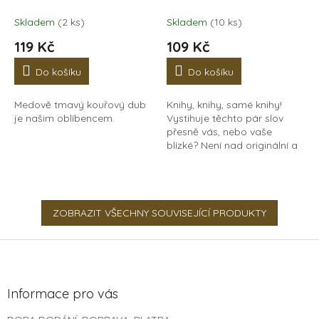
Skladem
(2 ks)
Skladem
(10 ks)
119 Kč
109 Kč
Do košíku
Do košíku
Medově tmavý kouřový dub
Knihy, knihy, samé knihy!
je našim oblíbencem.
Vystihuje těchto pár slov
přesně vás, nebo vaše
blízké? Není nad originální a
vtipný dárek. Tahle záložka
ví, jak vás vystihnout slovem
jedním - KNIHOMOL!
ZOBRAZIT VŠECHNY SOUVISEJÍCÍ PRODUKTY
Z
á
p
a
Informace pro vás
t