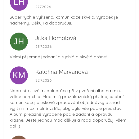
LH
Hodnocení obchodu je 5 z 5 hvězdiček.
27.7.2026
Super rychle vyřízeno, komunikace skvělá, výrobek je
nádherný. Děkuji a doporučuji.
Jitka Homolová
JH
Hodnocení obchodu je 5 z 5 hvězdiček.
23.7.2026
Velmi příjemné jednání a rychlá a skvělá práce!
Kateřina Marvanová
KM
Hodnocení obchodu je 5 z 5 hvězdiček.
22.7.2026
Naprosto skvělá spolupráce při vytvoření alba na míru
velice narychlo. Moc milý prozákaznický přístup, osobní
komunikace, bleskové zpracování objednávky a snad
vyjít mi maximálně vstříc, aby bylo vše podle představ.
Album precizně vyrobené podle zadání a opravdu
krásné. Ještě jednou moc děkuji a ráda doporučuji všem
dál :)