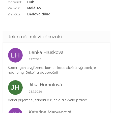
Materiál
:
Dub
Velikost
:
Malé A5
Značka
:
Dědova dílna
Lenka Hrušková
LH
Hodnocení obchodu je 5 z 5 hvězdiček.
27.7.2026
Super rychle vyřízeno, komunikace skvělá, výrobek je
nádherný. Děkuji a doporučuji.
Jitka Homolová
JH
Hodnocení obchodu je 5 z 5 hvězdiček.
23.7.2026
Velmi příjemné jednání a rychlá a skvělá práce!
Kateřina Marvanová