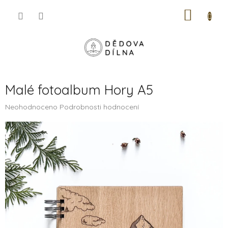
Přejít
NÁKUP
na
obsah
KOŠÍK
Malé fotoalbum Hory A5
Průměrné
Neohodnoceno
Podrobnosti hodnocení
hodnocení
produktu
je
0,0
z
5
hvězdiček.