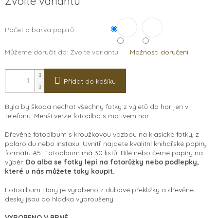
Zvolte variantu
cena:
Počet a barva papírů
Můžeme doručit do:
Zvolte variantu
Možnosti doručení
Přidat do košíku
Byla by škoda nechat všechny fotky z výletů do hor jen v
telefonu. Menší verze fotoalba s motivem hor.
Dřevěné fotoalbum s kroužkovou vazbou na klasické fotky, z
polaroidu nebo instaxu. Uvnitř najdete kvalitní knihařské papíry
formátu A5. Fotoalbum má 30 listů. Bílé nebo černé papíry na
výběr.
Do alba se fotky lepí na fotorůžky nebo podlepky,
které u nás můžete taky koupit.
Fotoalbum Hory je vyrobeno z dubové překližky a
d
řevěné
desky jsou do hladka vybroušeny.
VYROBENO V BRNĚ