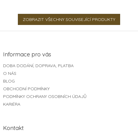
zadní strany fotky, po
Obrazy vyrábíme z březové
nalepení do alba nepůjdou
překližky, ručně skládáme a...
vidět. Jsou...
ZOBRAZIT VŠECHNY SOUVISEJÍCÍ PRODUKTY
Z
á
p
a
Informace pro vás
t
DOBA DODÁNÍ, DOPRAVA, PLATBA
í
O NÁS
BLOG
OBCHODNÍ PODMÍNKY
PODMÍNKY OCHRANY OSOBNÍCH ÚDAJŮ
KARIÉRA
Kontakt