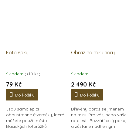
Fotolepky
Obraz na míru hory
Skladem
(>10 ks)
Skladem
79 Kč
2 490 Kč
Do košíku
Do košíku
Jsou samolepicí
Dřevěný obraz se jménem
oboustranné čtverečky, které
na míru. Pro vás, nebo vaše
můžete použít místo
ratolesti. Rozzáří celý pokoj
klasických fotorůžků.
a zůstane nádherným
Jednoduše je nalepíte ze
symbolem na památku.