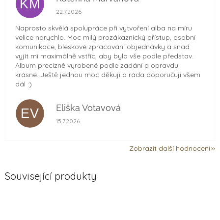
KM
Hodnocení obchodu je 5 z 5 hvězdiček.
22.7.2026
Naprosto skvělá spolupráce při vytvoření alba na míru
velice narychlo. Moc milý prozákaznický přístup, osobní
komunikace, bleskové zpracování objednávky a snad
vyjít mi maximálně vstříc, aby bylo vše podle představ.
Album precizně vyrobené podle zadání a opravdu
krásné. Ještě jednou moc děkuji a ráda doporučuji všem
dál :)
Eliška Votavová
EV
Hodnocení obchodu je 5 z 5 hvězdiček.
15.7.2026
Zobrazit další hodnocení
Související produkty