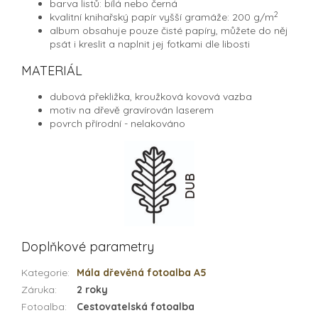
barva listů: bílá nebo černá
2
kvalitní knihařský papír vyšší gramáže: 200 g/
m
album obsahuje pouze čisté papíry, můžete do něj
psát i kreslit a naplnit jej fotkami dle libosti
MATERIÁL
dubová překližka, kroužková kovová vazba
motiv na dřevě gravírován laserem
povrch přírodní - nelakováno
Doplňkové parametry
Kategorie
:
Mála dřevěná fotoalba A5
Záruka
:
2 roky
Fotoalba
:
Cestovatelská fotoalba