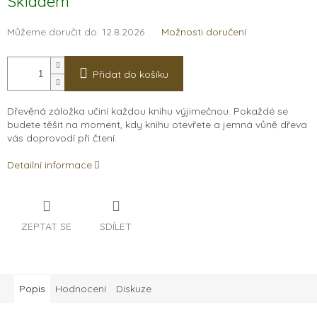
Skladem
cena:
Můžeme doručit do:
12.8.2026
Možnosti doručení
Přidat do košíku
Dřevěná záložka učiní každou knihu výjimečnou. Pokaždé se
budete těšit na moment, kdy knihu otevřete a jemná vůně dřeva
vás doprovodí při čtení.
Detailní informace
ZEPTAT SE
SDÍLET
Popis
Hodnocení
Diskuze