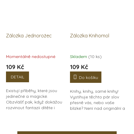
Záložka Jednorožec
Záložka Knihomol
Momentálně nedostupné
Skladem
(10 ks)
109 Kč
109 Kč
DETAIL
Do košíku
Existují příběhy, které jsou
Knihy, knihy, samé knihy!
jedinečné a magické.
Vystihuje těchto pár slov
Obzvlášť pak, když dokážou
přesně vás, nebo vaše
rozvinout fantazii dítěte i
blízké? Není nad originální a
dospělého. Podtrhněte
vtipný dárek. Tahle záložka
význam takové knihy
ví, jak vás vystihnout slovem
záložkou s motivem...
jedním - KNIHOMOL!