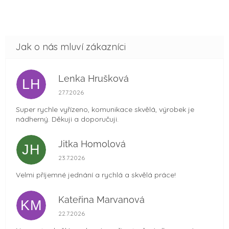
Lenka Hrušková
LH
Hodnocení obchodu je 5 z 5 hvězdiček.
27.7.2026
Super rychle vyřízeno, komunikace skvělá, výrobek je
nádherný. Děkuji a doporučuji.
Jitka Homolová
JH
Hodnocení obchodu je 5 z 5 hvězdiček.
23.7.2026
Velmi příjemné jednání a rychlá a skvělá práce!
Kateřina Marvanová
KM
Hodnocení obchodu je 5 z 5 hvězdiček.
22.7.2026