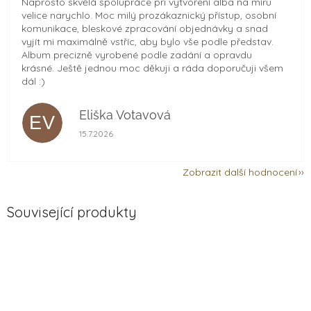
Naprosto skvělá spolupráce při vytvoření alba na míru
velice narychlo. Moc milý prozákaznický přístup, osobní
komunikace, bleskové zpracování objednávky a snad
vyjít mi maximálně vstříc, aby bylo vše podle představ.
Album precizně vyrobené podle zadání a opravdu
krásné. Ještě jednou moc děkuji a ráda doporučuji všem
dál :)
Eliška Votavová
EV
Hodnocení obchodu je 5 z 5 hvězdiček.
15.7.2026
Zobrazit další hodnocení
Související produkty