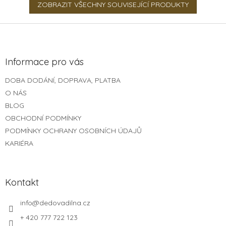
ZOBRAZIT VŠECHNY SOUVISEJÍCÍ PRODUKTY
Z
á
p
a
Informace pro vás
t
DOBA DODÁNÍ, DOPRAVA, PLATBA
í
O NÁS
BLOG
OBCHODNÍ PODMÍNKY
PODMÍNKY OCHRANY OSOBNÍCH ÚDAJŮ
KARIÉRA
Kontakt
info
@
dedovadilna.cz
+ 420 777 722 123