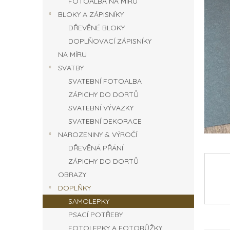
FOTOALBA NA MÍRU
n
BLOKY A ZÁPISNÍKY
e
DŘEVĚNÉ BLOKY
l
DOPLŇOVACÍ ZÁPISNÍKY
NA MÍRU
SVATBY
SVATEBNÍ FOTOALBA
ZÁPICHY DO DORTŮ
SVATEBNÍ VÝVAZKY
SVATEBNÍ DEKORACE
NAROZENINY & VÝROČÍ
DŘEVĚNÁ PŘÁNÍ
ZÁPICHY DO DORTŮ
OBRAZY
DOPLŇKY
SAMOLEPKY
PSACÍ POTŘEBY
FOTOLEPKY A FOTORŮŽKY