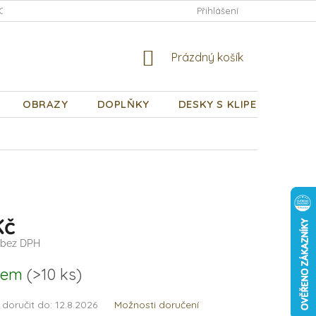
CHODNÍ PODMÍNKY
PODMÍNKY OCHRANY OSOBNÍCH ÚDAJŮ
Přihlášení
NÁKUPNÍ
Prázdný košík
KOŠÍK
OBRAZY
DOPLŇKY
DESKY S KLIPEM
DÁR
Kč
 bez DPH
dem
(>10 ks)
doručit do:
12.8.2026
Možnosti doručení