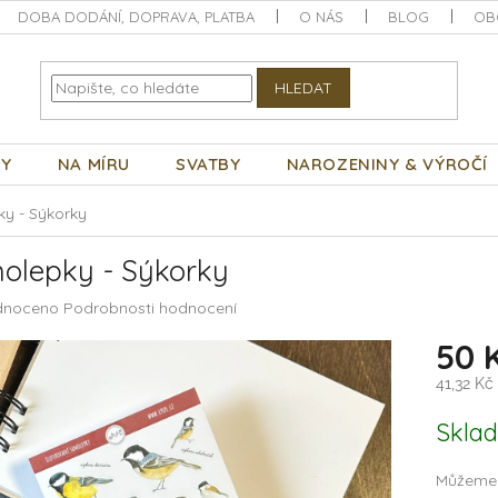
DOBA DODÁNÍ, DOPRAVA, PLATBA
O NÁS
BLOG
OB
HLEDAT
KY
NA MÍRU
SVATBY
NAROZENINY & VÝROČÍ
y - Sýkorky
olepky - Sýkorky
né
dnoceno
Podrobnosti hodnocení
ení
50 
tu
41,32 Kč
Měrná
Skla
cena:
ek.
Můžeme 