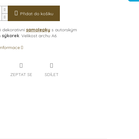
Přidat do košíku
 dekorativní
samolepky
s autorským
m
sýkorek
. Velikost archu A6.
 informace
ZEPTAT SE
SDÍLET