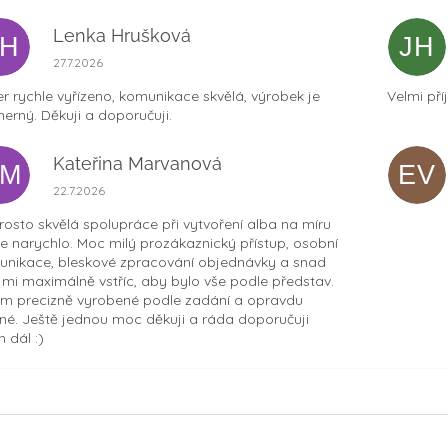
Lenka Hrušková
LH
JH
Hodnocení obchodu je 5 z 5 hvězdiček.
27.7.2026
r rychle vyřízeno, komunikace skvělá, výrobek je
Velmi pří
erný. Děkuji a doporučuji.
Kateřina Marvanová
KM
EV
Hodnocení obchodu je 5 z 5 hvězdiček.
22.7.2026
osto skvělá spolupráce při vytvoření alba na míru
ce narychlo. Moc milý prozákaznický přístup, osobní
nikace, bleskové zpracování objednávky a snad
t mi maximálně vstříc, aby bylo vše podle představ.
m precizně vyrobené podle zadání a opravdu
né. Ještě jednou moc děkuji a ráda doporučuji
 dál :)