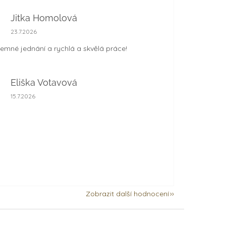
Jitka Homolová
Hodnocení obchodu je 5 z 5 hvězdiček.
23.7.2026
jemné jednání a rychlá a skvělá práce!
Eliška Votavová
Hodnocení obchodu je 5 z 5 hvězdiček.
15.7.2026
Zobrazit další hodnocení