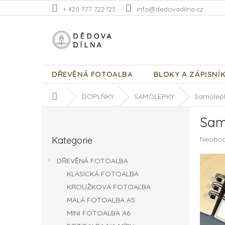
Přejít
+ 420 777 722 123
info@dedovadilna.cz
na
obsah
DŘEVĚNÁ FOTOALBA
BLOKY A ZÁPISNÍ
Domů
DOPLŇKY
SAMOLEPKY
Samolepk
P
Sam
o
Přeskočit
s
Průměr
Kategorie
Neoho
kategorie
t
hodnoc
r
produk
DŘEVĚNÁ FOTOALBA
a
je
KLASICKÁ FOTOALBA
n
0,0
z
KROUŽKOVÁ FOTOALBA
n
5
í
MALÁ FOTOALBA A5
hvězdič
p
MINI FOTOALBA A6
a