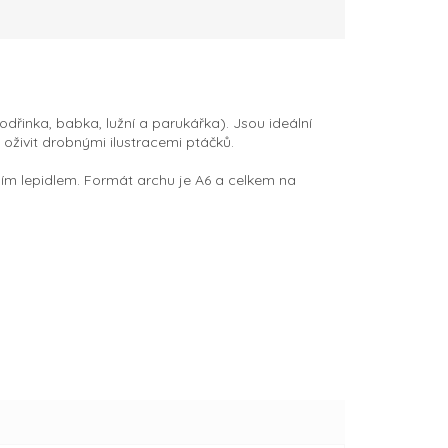
dřinka, babka, lužní a parukářka). Jsou ideální
 oživit drobnými ilustracemi ptáčků.
m lepidlem. Formát archu je A6 a celkem na