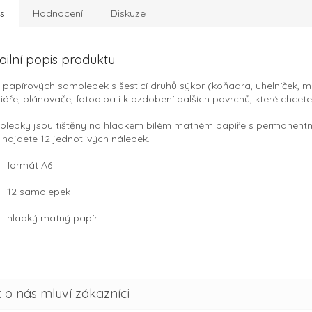
s
Hodnocení
Diskuze
ailní popis produktu
 papírových samolepek s šesticí druhů sýkor (koňadra, uhelníček, mo
iáře, plánovače, fotoalba i k ozdobení dalších povrchů, které chcete
lepky jsou tištěny na hladkém bílém matném papíře s permanentní
najdete 12 jednotlivých nálepek.
formát A6
12 samolepek
hladký matný papír