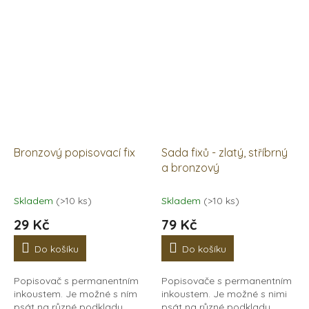
Bronzový popisovací fix
Sada fixů - zlatý, stříbrný
a bronzový
Skladem
(>10 ks)
Skladem
(>10 ks)
29 Kč
79 Kč
Do košíku
Do košíku
Popisovač s permanentním
Popisovače s permanentním
inkoustem. Je možné s ním
inkoustem. Je možné s nimi
psát na různé podklady,
psát na různé podklady,