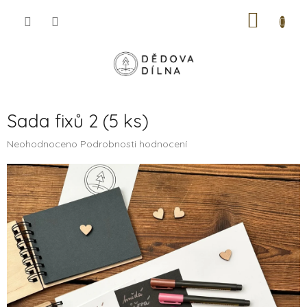
Přejít
NÁKUP
na
obsah
KOŠÍK
Sada fixů 2 (5 ks)
Průměrné
Neohodnoceno
Podrobnosti hodnocení
hodnocení
produktu
je
0,0
z
5
hvězdiček.