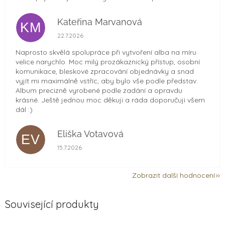
Kateřina Marvanová
KM
Hodnocení obchodu je 5 z 5 hvězdiček.
22.7.2026
Naprosto skvělá spolupráce při vytvoření alba na míru
velice narychlo. Moc milý prozákaznický přístup, osobní
komunikace, bleskové zpracování objednávky a snad
vyjít mi maximálně vstříc, aby bylo vše podle představ.
Album precizně vyrobené podle zadání a opravdu
krásné. Ještě jednou moc děkuji a ráda doporučuji všem
dál :)
Eliška Votavová
EV
Hodnocení obchodu je 5 z 5 hvězdiček.
15.7.2026
Zobrazit další hodnocení
Související produkty