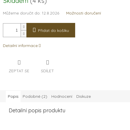
Skladem
(4 ks)
cena:
Můžeme doručit do:
12.8.2026
Možnosti doručení
Přidat do košíku
Detailní informace
ZEPTAT SE
SDÍLET
Popis
Podobné (2)
Hodnocení
Diskuze
Detailní popis produktu