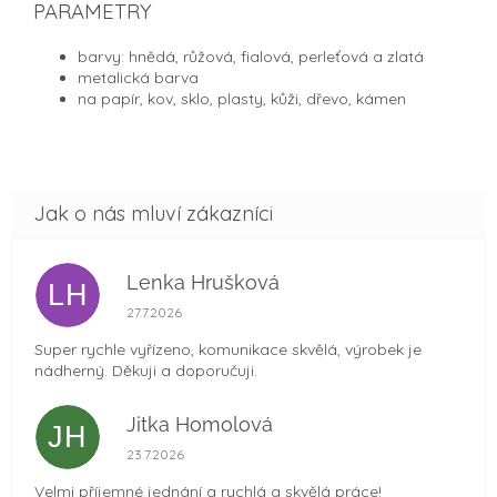
PARAMETRY
barvy: hnědá, růžová, fialová, perleťová a zlatá
metalická barva
na papír, kov, sklo, plasty, kůži, dřevo, kámen
Lenka Hrušková
LH
Hodnocení obchodu je 5 z 5 hvězdiček.
27.7.2026
Super rychle vyřízeno, komunikace skvělá, výrobek je
nádherný. Děkuji a doporučuji.
Jitka Homolová
JH
Hodnocení obchodu je 5 z 5 hvězdiček.
23.7.2026
Velmi příjemné jednání a rychlá a skvělá práce!