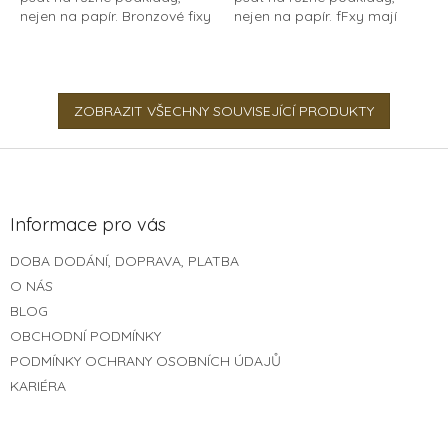
nejen na papír. Bronzové fixy
nejen na papír. fFxy mají
mají proměnlivý odstín v
proměnlivý odstín v závislosti
závislosti na podkladu. Tvar
na podkladu. Tvar hrotů je
hrotu je...
špičatý a...
ZOBRAZIT VŠECHNY SOUVISEJÍCÍ PRODUKTY
Z
á
p
a
Informace pro vás
t
DOBA DODÁNÍ, DOPRAVA, PLATBA
í
O NÁS
BLOG
OBCHODNÍ PODMÍNKY
PODMÍNKY OCHRANY OSOBNÍCH ÚDAJŮ
KARIÉRA