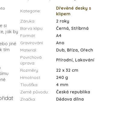
oto
Dřevěné desky s
Kategorie
:
klipem
Záruka
:
2 roky
e si
Barva klipu
:
Černá, Stříbrná
e, jak by
Formát
:
A4
Gravírování
:
Ano
ebo jiné
k tím
Materiál
:
Dub, Bříza, Ořech
Povrchová
Přírodní, Lakování
úprava
:
m
Rozměry
:
22 x 32 cm
šímu
Hmotnost
:
240 g
éně
Tloušťka
:
4 mm
Země původu
:
Česká republika
řidat
Značka
:
Dědova dílna