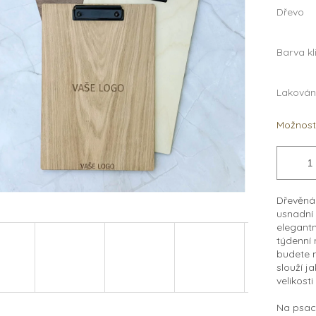
Dřevo
Barva kl
Lakován
Možnosti
Dřevěná 
usnadní 
e
legantn
týdenní
budete 
slouží j
velikosti
Na psací