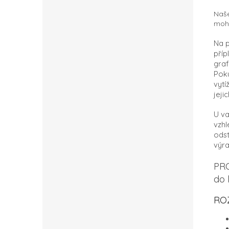
Naše
moho
Na p
příp
graf
Poku
vytí
jeji
U va
vzhl
odst
výra
PRO
do 
RO