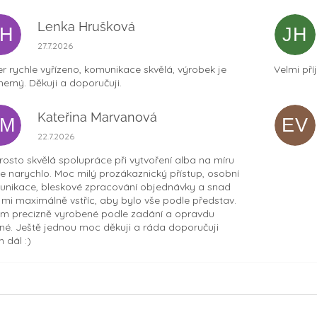
Lenka Hrušková
LH
JH
Hodnocení obchodu je 5 z 5 hvězdiček.
27.7.2026
r rychle vyřízeno, komunikace skvělá, výrobek je
Velmi pří
erný. Děkuji a doporučuji.
Kateřina Marvanová
KM
EV
Hodnocení obchodu je 5 z 5 hvězdiček.
22.7.2026
osto skvělá spolupráce při vytvoření alba na míru
ce narychlo. Moc milý prozákaznický přístup, osobní
nikace, bleskové zpracování objednávky a snad
t mi maximálně vstříc, aby bylo vše podle představ.
m precizně vyrobené podle zadání a opravdu
né. Ještě jednou moc děkuji a ráda doporučuji
 dál :)