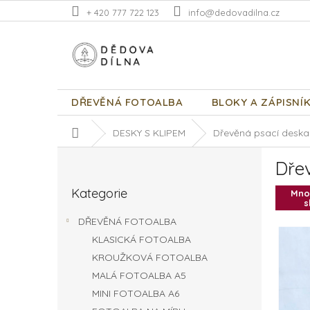
Přejít
+ 420 777 722 123
info@dedovadilna.cz
na
obsah
DŘEVĚNÁ FOTOALBA
BLOKY A ZÁPISNÍ
Domů
DESKY S KLIPEM
Dřevěná psací deska 
P
Dře
o
Přeskočit
s
Kategorie
kategorie
Mno
t
s
r
DŘEVĚNÁ FOTOALBA
a
KLASICKÁ FOTOALBA
n
KROUŽKOVÁ FOTOALBA
n
í
MALÁ FOTOALBA A5
p
MINI FOTOALBA A6
a