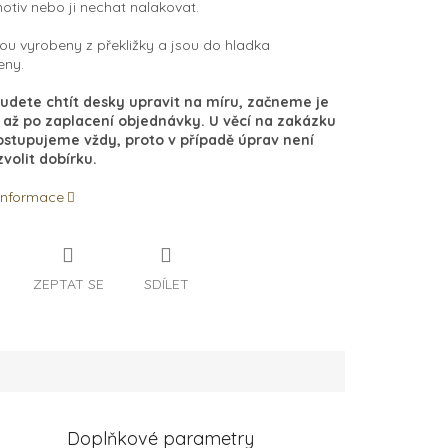
motiv nebo ji nechat nalakovat.
ou vyrobeny z překližky a jsou do hladka
eny.
udete chtít desky upravit na míru, začneme je
 až po zaplacení objednávky. U věcí na zakázku
ostupujeme vždy, proto v případě úprav není
volit dobírku.
 informace
ZEPTAT SE
SDÍLET
Doplňkové parametry