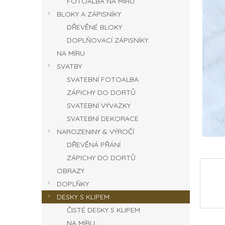
FOTOALBA NA MÍRU
n
BLOKY A ZÁPISNÍKY
e
DŘEVĚNÉ BLOKY
l
DOPLŇOVACÍ ZÁPISNÍKY
NA MÍRU
SVATBY
SVATEBNÍ FOTOALBA
ZÁPICHY DO DORTŮ
SVATEBNÍ VÝVAZKY
SVATEBNÍ DEKORACE
NAROZENINY & VÝROČÍ
DŘEVĚNÁ PŘÁNÍ
ZÁPICHY DO DORTŮ
OBRAZY
DOPLŇKY
DESKY S KLIPEM
ČISTÉ DESKY S KLIPEM
NA MÍRU