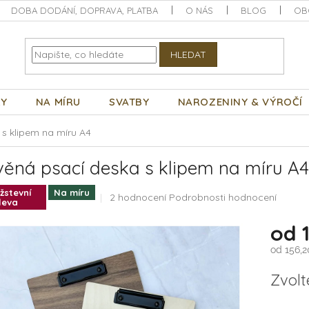
DOBA DODÁNÍ, DOPRAVA, PLATBA
O NÁS
BLOG
OB
HLEDAT
KY
NA MÍRU
SVATBY
NAROZENINY & VÝROČÍ
s klipem na míru A4
věná psací deska s klipem na míru A4
žstevní
Na míru
Průměrné
2 hodnocení
Podrobnosti hodnocení
leva
hodnocení
produktu
od
je
5,0
od
156,2
z
Měrná
5
Zvolt
cena:
hvězdiček.