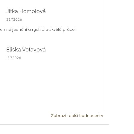
Jitka Homolová
Hodnocení obchodu je 5 z 5 hvězdiček.
23.7.2026
jemné jednání a rychlá a skvělá práce!
Eliška Votavová
Hodnocení obchodu je 5 z 5 hvězdiček.
15.7.2026
Zobrazit další hodnocení