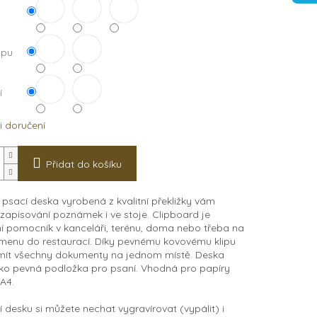
ipu
í
 doručení
Přidat do košíku
psací deska vyrobená z kvalitní překližky vám
zapisování poznámek i ve stoje. Clipboard je
í pomocník v kanceláři, terénu, doma nebo třeba na
 menu do restaurací. Díky pevnému kovovému klipu
mít všechny dokumenty na jednom místě. Deska
ako pevná podložka pro psaní. Vhodná pro papíry
 A4.
 desku si můžete nechat vygravírovat (vypálit) i