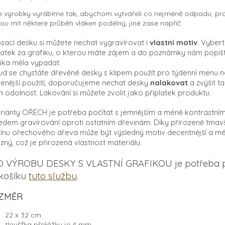
 výrobky vyrábíme tak, abychom vytvářeli co nejméně odpadu, pr
u mít některé průběh vláken podélný, jiné zase napříč.
sací desku si můžete nechat vygravírovat i
vlastní motiv
. Vybert
latek za grafiku, o kterou máte zájem a do poznámky nám popišt
ika měla vypadat.
d se chystáte dřevěné desky s klipem použít pro týdenní menu n
ženější použití, doporučujeme nechat desky
nalakovat
a zvýšit ta
ch odolnost. Lakování si můžete zvolit jako příplatek produktu.
rianty OŘECH je potřeba počítat s jemnějším a méně kontrastní
edem gravírování oproti ostatním dřevinám. Díky přirozeně tmav
ínu ořechového dřeva může být výsledný motiv decentnější a m
zný, což je přirozená vlastnost materiálu.
 VÝROBU DESKY S VLASTNÍ GRAFIKOU je potřeba p
košíku
tuto službu
.
ZMĚR
22 x 32 cm
tloušťka překližky je 4 mm