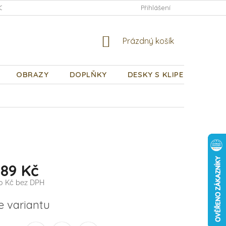
CHODNÍ PODMÍNKY
PODMÍNKY OCHRANY OSOBNÍCH ÚDAJŮ
Přihlášení
NÁKUPNÍ
Prázdný košík
KOŠÍK
OBRAZY
DOPLŇKY
DESKY S KLIPEM
DÁR
189 Kč
0 Kč
bez DPH
e variantu