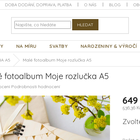
DOBA DODÁNÍ, DOPRAVA, PLATBA
O NÁS
BLOG
OB
HLEDAT
KY
NA MÍRU
SVATBY
NAROZENINY & VÝROČÍ
A A5
Malé fotoalbum Moje rozlučka A5
é fotoalbum Moje rozlučka A5
né
ocení
Podrobnosti hodnocení
ení
649
tu
536,36 
Měrná
Zvolt
cena:
ek.