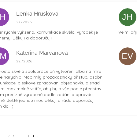
Lenka Hrušková
LH
JH
Hodnocení obchodu je 5 z 5 hvězdiček.
27.7.2026
r rychle vyřízeno, komunikace skvělá, výrobek je
Velmi pří
erný. Děkuji a doporučuji.
Kateřina Marvanová
KM
EV
Hodnocení obchodu je 5 z 5 hvězdiček.
22.7.2026
osto skvělá spolupráce při vytvoření alba na míru
ce narychlo. Moc milý prozákaznický přístup, osobní
nikace, bleskové zpracování objednávky a snad
t mi maximálně vstříc, aby bylo vše podle představ.
m precizně vyrobené podle zadání a opravdu
né. Ještě jednou moc děkuji a ráda doporučuji
 dál :)