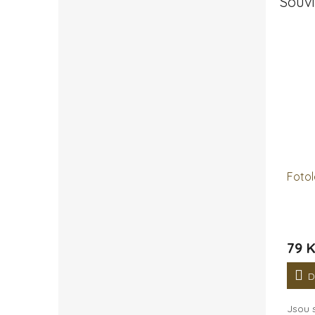
Souvi
Foto
79 
D
Jsou 