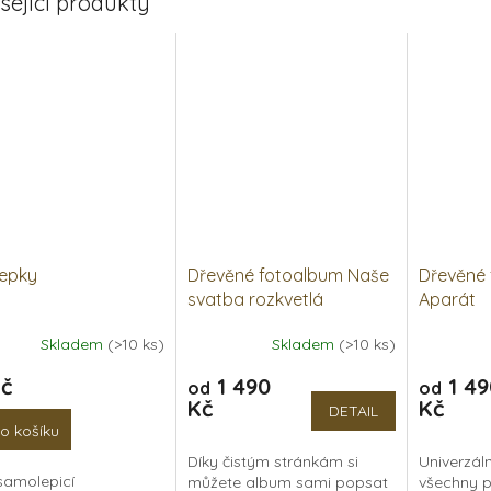
sející produkty
lepky
Dřevěné fotoalbum Naše
Dřevěné
svatba rozkvetlá
Aparát
Skladem
(>10 ks)
Skladem
(>10 ks)
Průměrné
Průměrné
hodnocení
hodnocen
Kč
1 490
1 49
od
od
produktu
produktu
Kč
Kč
je
je
DETAIL
5,0
5,0
o košíku
z
z
Díky čistým stránkám si
Univerzál
5
5
samolepicí
můžete album sami popsat
všechny př