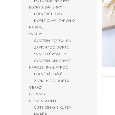
FOTOALBA NA MÍRU
n
BLOKY A ZÁPISNÍKY
e
DŘEVĚNÉ BLOKY
l
DOPLŇOVACÍ ZÁPISNÍKY
NA MÍRU
SVATBY
SVATEBNÍ FOTOALBA
ZÁPICHY DO DORTŮ
SVATEBNÍ VÝVAZKY
SVATEBNÍ DEKORACE
NAROZENINY & VÝROČÍ
DŘEVĚNÁ PŘÁNÍ
ZÁPICHY DO DORTŮ
OBRAZY
DOPLŇKY
DESKY S KLIPEM
ČISTÉ DESKY S KLIPEM
NA MÍRU