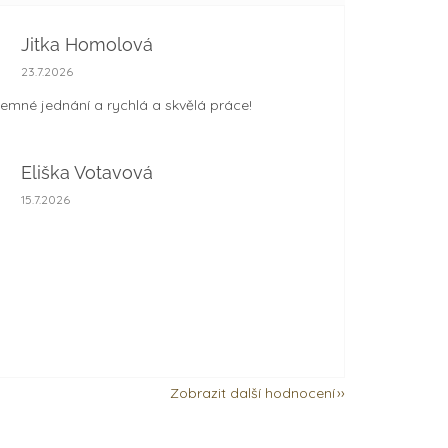
Jitka Homolová
Hodnocení obchodu je 5 z 5 hvězdiček.
23.7.2026
jemné jednání a rychlá a skvělá práce!
Eliška Votavová
Hodnocení obchodu je 5 z 5 hvězdiček.
15.7.2026
Zobrazit další hodnocení