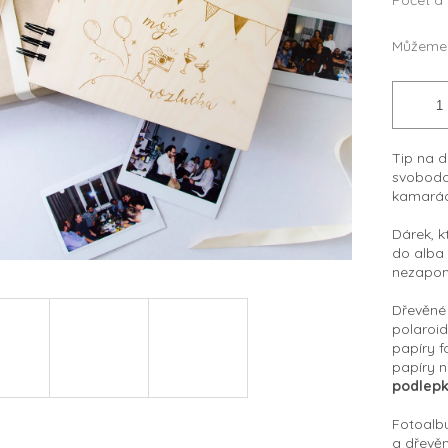
Počet a
Můžeme 
Tip na d
svobodou
kamarád
Dárek, k
do alba 
nezapom
Dřevěné 
polaroid
papíry f
papíry n
podlepk
Fotoalbu
a
d
řevě