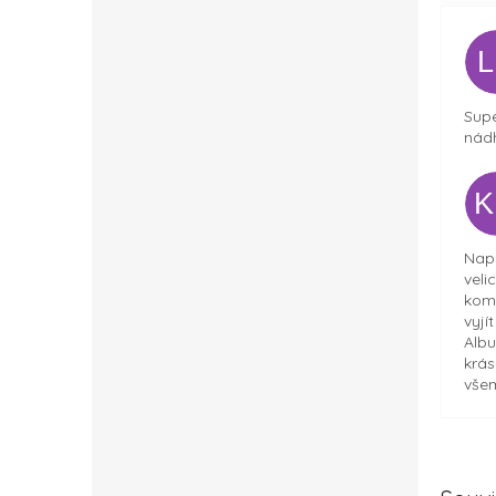
Supe
nádh
Napr
veli
komu
vyjí
Albu
krás
všem