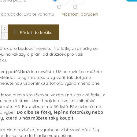
 barva papírů
doručit do:
Zvolte variantu
Možnosti doručení
Přidat do košíku
árek pro budoucí nevěstu. Na fotky z rozlučky se
, na vzkazy a přání od družiček pro vaši
ku.
terý potěší každou nevěstu. Už na rozlučce můžete
vkládat fotky z instaxu a vytvořit tak dotyčné
enutelnou vzpomínku z tohoto významného dne.
fotoalbum s kroužkovou vazbou na klasické fotky, z
u nebo instaxu. Uvnitř najdete kvalitní knihařské
ormátu A5. Fotoalbum má 30 listů. Bílé nebo černé
a výběr.
Do alba se fotky lepí na fotorůžky nebo
y, které u nás můžete taky koupit.
m Moje rozlučka je vyrobeno z březové překližky
né desky jsou do hladka vybroušeny.