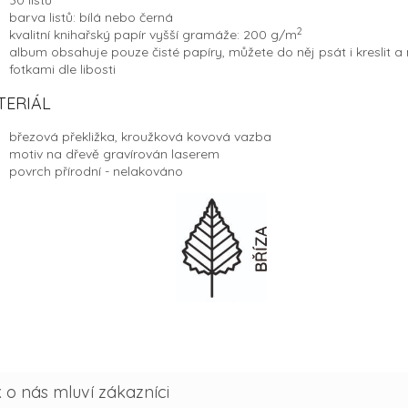
30 listů
barva listů: bílá nebo černá
2
kvalitní knihařský papír vyšší gramáže: 200 g/
m
album obsahuje pouze čisté papíry, můžete do něj psát i kreslit a n
fotkami dle libosti
TERIÁL
březová překližka, kroužková kovová vazba
motiv na dřevě gravírován laserem
povrch přírodní - nelakováno