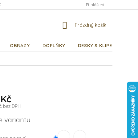
CHODNÍ PODMÍNKY
PODMÍNKY OCHRANY OSOBNÍCH ÚDAJŮ
Přihlášení
NÁKUPNÍ
Prázdný košík
KOŠÍK
OBRAZY
DOPLŇKY
DESKY S KLIPEM
DÁR
 Kč
Kč bez DPH
e variantu