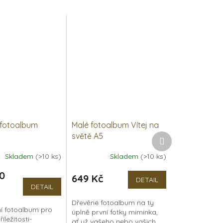
 fotoalbum
Malé fotoalbum Vítej na
světě A5
Další
produkt
Skladem
(>10 ks)
Skladem
(>10 ks)
Průměrné
í
hodnocení
0
produktu
649 Kč
DETAIL
je
DETAIL
5,0
Dřevěné fotoalbum na ty
z
ní fotoalbum pro
úplně první fotky miminka,
5
íležitosti-
ať už vašeho nebo vašich