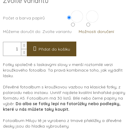
Zvolte variantu
cena:
Počet a barva papírů
Můžeme doručit do:
Zvolte variantu
Možnosti doručení
Přidat do košíku
Fotky společně s laskavými slovy v menší roztomilé verzi
kroužkového fotoalba. Ta pravá kombinace toho, jak vyjádřit
lásku.
Dřevěné fotoalbum s kroužkovou vazbou na klasické fotky, z
polaroidu nebo instaxu. Uvnitř najdete kvalitní knihařské papíry
formátu A5. Fotoalbum má 30 listů. Bílé nebo černé papíry na
výběr.
Do alba se fotky lepí na fotorůžky nebo podlepky,
které u nás můžete taky koupit.
Fotoalbum Miluju tě je vyrobeno z tmavé překližky a dřevěné
desky jsou do hladka vybroušeny.