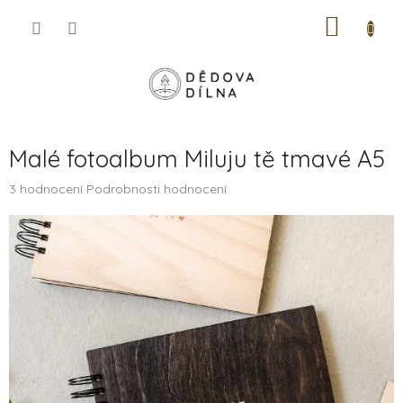
Přejít
NÁKUP
na
obsah
KOŠÍK
Malé fotoalbum Miluju tě tmavé A5
Průměrné
3 hodnocení
Podrobnosti hodnocení
hodnocení
produktu
je
5,0
z
5
hvězdiček.