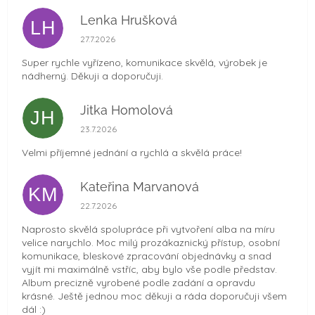
Lenka Hrušková
LH
Hodnocení obchodu je 5 z 5 hvězdiček.
27.7.2026
Super rychle vyřízeno, komunikace skvělá, výrobek je
nádherný. Děkuji a doporučuji.
Jitka Homolová
JH
Hodnocení obchodu je 5 z 5 hvězdiček.
23.7.2026
Velmi příjemné jednání a rychlá a skvělá práce!
Kateřina Marvanová
KM
Hodnocení obchodu je 5 z 5 hvězdiček.
22.7.2026
Naprosto skvělá spolupráce při vytvoření alba na míru
velice narychlo. Moc milý prozákaznický přístup, osobní
komunikace, bleskové zpracování objednávky a snad
vyjít mi maximálně vstříc, aby bylo vše podle představ.
Album precizně vyrobené podle zadání a opravdu
krásné. Ještě jednou moc děkuji a ráda doporučuji všem
dál :)