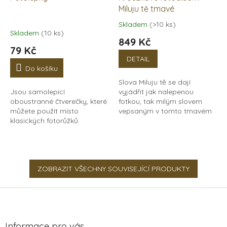
Miluju tě tmavé
Skladem
(>10 ks)
Průměrné
Skladem
(10 ks)
hodnocení
849 Kč
produktu
79 Kč
je
DETAIL
5,0
Do košíku
z
Slova Miluju tě se dají
5
Jsou samolepicí
vyjádřit jak nalepenou
hvězdiček.
oboustranné čtverečky, které
fotkou, tak milým slovem
můžete použít místo
vepsaným v tomto tmavém
klasických fotorůžků.
fotoalbu. Jistě tímto uděláte
Jednoduše je nalepíte ze
radost své drahé polovičce.
zadní strany fotky, po
Dřevěné fotoalbum s...
nalepení do alba nepůjdou
vidět. Jsou...
ZOBRAZIT VŠECHNY SOUVISEJÍCÍ PRODUKTY
Z
á
p
a
Informace pro vás