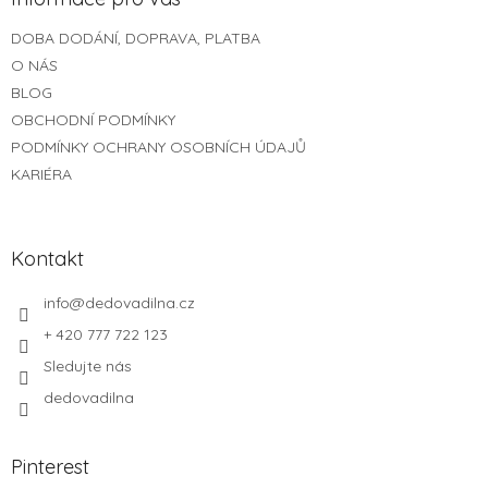
t
DOBA DODÁNÍ, DOPRAVA, PLATBA
í
O NÁS
BLOG
OBCHODNÍ PODMÍNKY
PODMÍNKY OCHRANY OSOBNÍCH ÚDAJŮ
KARIÉRA
Kontakt
info
@
dedovadilna.cz
+ 420 777 722 123
Sledujte nás
dedovadilna
Pinterest