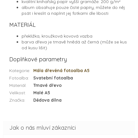
2
kvalitní knihařský papír vyšší gramáže: 200 g/
m
album obsahuje pouze čisté papíry, můžete do něj
psát i kreslit a naplnit jej fotkami dle libosti
MATERIÁL
překližka, kroužková kovová vazba
barva dřeva je tmavě hnědá až černá (může se kus
od kusu lišit)
Doplňkové parametry
Kategorie
:
Mála dřevěná fotoalba A5
Fotoalba
:
Svatební fotoalba
Materiál
:
Tmavé dřevo
Velikost
:
Malé A5
Značka
:
Dědova dílna