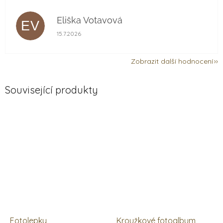
Eliška Votavová
EV
Hodnocení obchodu je 5 z 5 hvězdiček.
15.7.2026
Zobrazit další hodnocení
Související produkty
Fotolepky
Kroužkové fotoalbum